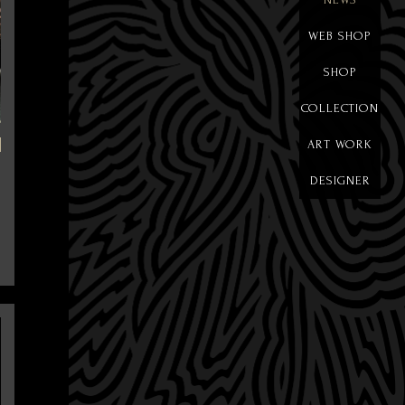
WEB SHOP
SHOP
COLLECTION
ART WORK
DESIGNER