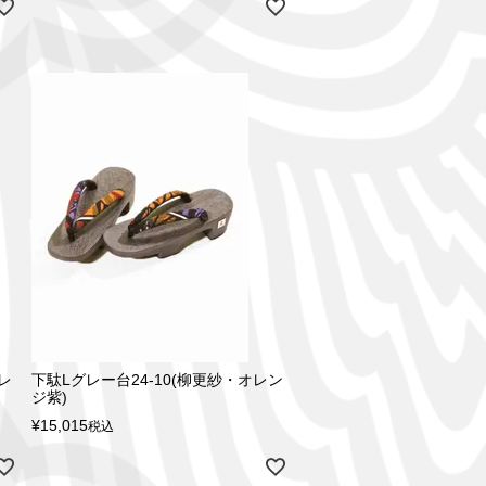
レ
下駄Lグレー台24-10(柳更紗・オレン
ジ紫)
¥
15,015
税込