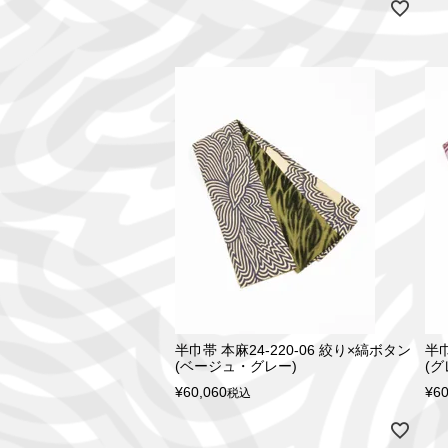
半巾帯 本麻24-220-06 絞り×縞ボタン
半巾
(ベージュ・グレー)
(
¥
60,060
¥
60
税込