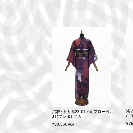
浴衣
浴衣･上太郎23-01-04 フローラル
(プ
JT(プレタ) アカ
¥
75
¥
98,560
税込