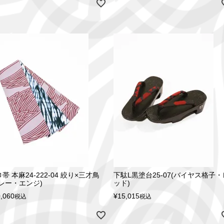
帯 本麻24-222-04 絞り×三才鳥
下駄L黒塗台25-07(バイヤス格子・
グレー・エンジ)
ッド)
,060
¥
15,015
税込
税込