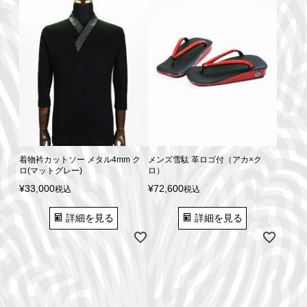
着物衿カットソー メタル4mm ク
メンズ雪駄 革ロゴ付（アカ×ク
ロ(マットグレー)
ロ）
¥
33,000
¥
72,600
税込
税込
詳細を見る
詳細を見る