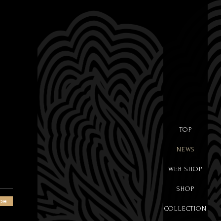
TOP
NEWS
WEB SHOP
SHOP
be
COLLECTION