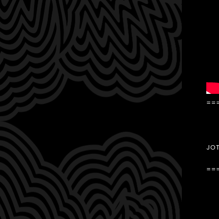
==
毎
JO
==