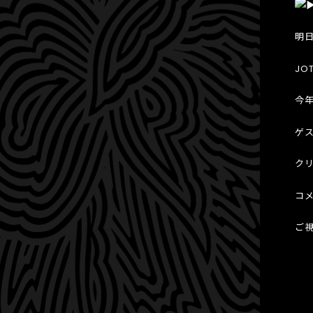
明日
JO
今年
ゲ
ク
コ
ご