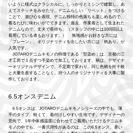
いように様式はクラシカルに。しっかりとミシンで縫製し、あ
えてステッチをみせたり、デニムらしい「リベット」をつける
ことで、遊び心を表現。デニム独特の色落ちも楽しめるので、
着るたびに味わいがでてきます。過去、作業着として生まれた
デニムなので、丈夫で長持ち。（スタッフの中には100回以上
着用している者もおります。） 無地感がお好きな方には
「プレーン」、オリジナリティを出したい方には「柄あり」が
人気です。
JOTAROデニムキモノの特徴である「型染め」は、京都の三
才工房で１点ずつ手染めで加工しております。柄は、デザイナ
ーオリジナルデザインで、不定期で変わり、同じ色柄を何十枚
と大量生産することなく、持つ人のオリジナリティを大事に製
作しております。
6.5オンスデニム
6.5オンスは、JOTAROデニムキモノシリーズの中でも、薄
手のタイプ。軽くて、着付けしやすい生地です。デザイナーの
意向で、1年中体感温度に合わせてご着用いただけるデニムキ
モノの中でも、一番汎用性があるのは、この6.5オンス。暑い