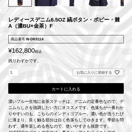
レディースデニム6.5OZ 縞ボタン・ポピー・棘
A（濃BU×金茶）F
商品番号
W-DK0114
¥
162,800
税込
残りわずかです。
お気に入りに登録する
カートに入れる
濃いブルー生地に金茶ステッチは、デニムの定番色なので、デ
ニムらしさを強調したい方にオススメです。色落ちが一番わか
りやすいのも、こちらのインディゴブルー。濃い色が洗うたび
に薄まり、良く触る部分は白く色落ちしてゆきます。季節を問
わず、通年楽しめる色なので、使いやすさも抜群です。