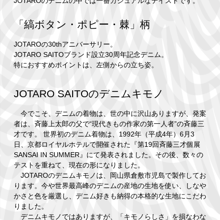
JOTAROのデニムの中では一番カジュアルなテイストです。
「縞ボタン・ポピー・棘」柄
JOTAROの30thアニバーサリー。
JOTARO SAITOブランド設立30周年記念デニム。
特におすすめポイントは、左側からの立ち姿。
JOTARO SAITOのデニムキモノ
今でこそ、デニムの着物は、世の中に沢山ありますが、発案
者は、斉藤上太郎の父で“現代きもの作家の第一人者”の斉藤三
才です。 世界初のデニム着物は、1992年（平成4年）6月3
日、京都ロイヤルホテルで開催された『第19回斉藤三才個展
SANSAI IN SUMMER』にて発表されました。その後、数々の
テストを重ねて、現在の形になりました。
JOTAROのデニムキモノは、岡山県倉敷市児島で製作してお
ります。今や世界最高峰のデニムの産地の生地を使い、しなや
かさと色を厳選し、デニム好きも納得の本格的な生地にこだわ
りました。
デニムキモノではありますが、「キモノらしさ」を損なわな