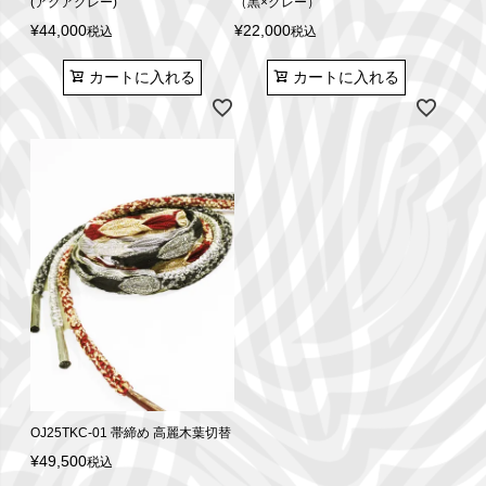
(アクアグレー)
（黒×グレー）
¥
44,000
¥
22,000
税込
税込
カートに入れる
カートに入れる
OJ25TKC-01 帯締め 高麗木葉切替
¥
49,500
税込