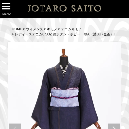
MENU
HOME
ウィメンズ
キモノ
デニムキモノ
レディースデニム6.5OZ 縞ボタン・ポピー・棘A（濃BU×金茶）F