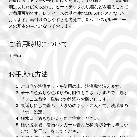
時期はカットソーや長じゅばんを着ないで浴衣として、寒い時
期は長じゅばん以外に、ヒートテックの肌着などを着ることで
ご着用可能です。レディースの基本生地は6.5オンスとなって
おります。着付けのしやすさを考えて、6.5オンスがレディー
スの基本の生地となっております。
ご着用時期について
１年中
お手入れ方法
ご自宅で洗濯ネットを使用の上、洗濯機で洗えます。
若干の色落ちや色移りの可能性もございますので、必ず
「デニム着物」単独での洗濯をお願いします。
裏返しにして畳み、大きめのネットに入れて、洗濯機の
「弱」設定。
脱水はし過ぎないようにご注意ください。
軽い脱水後、着物ハンガーや畳んだ状態で物干し竿にか
けて「陰干し」をしてください。