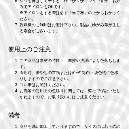
シワを伸ばして干すと、仕上がりがキレイですが、お好
みでアイロンもOKです。
※アイロンをする際は必ず「当て布」の上からおかけく
ださい。
乾燥機のご利用はお避け下さい。製品にゆがみ等が生じ
る場合がございます。
使用上のご注意
この商品は素材の特性上、摩擦や洗濯により色落ちしま
す。
着用時、帯や他の衣類またはﾊﾞｯｸﾞ等白・淡色物に色移
りしますのでご注意下さい。
白い帯はお避けください。
お洗濯の使用上の色移りに関しては、弊社で保証いたし
かねますので、お取り扱いにはご注意ください。
備考
商品を洗い加工しておりますので、サイズには若干の誤