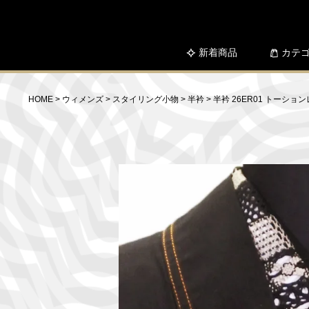
新着商品
カテ
HOME
ウィメンズ
スタイリング小物
半衿
半衿 26ER01 トーショ