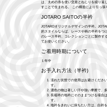
は、太めの糸を使い交差とねじりを繰り返
すことで生まれる。 この構造により引っ張
JOTARO SAITOの半衿
JOTAROオリジナルデザインの半衿。JO
的スタイルならば、レースや柄の半衿をつ
のレース半衿、コレクションごとに製作す
てお使いください。
ご着用時期について
１年中
お手入れ方法（半衿)
濡れた状態での使用はお避けくださ
す。
濃色の物は著しい汗や強い摩擦で、
長襦袢の地衿にそのままつける場合
す。
地衿をきれいに保ちたい方は、白衿