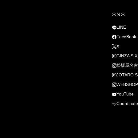
SNS
LINE
FaceBook
X
GINZA SI
松坂屋名古
JOTARO S
WEBSHOP
YouTube
Coordinate