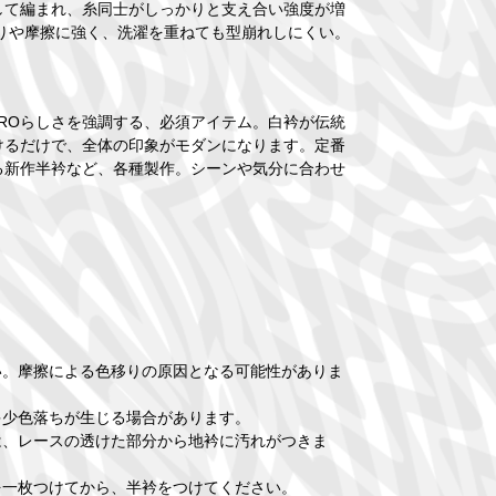
して編まれ、糸同士がしっかりと支え合い強度が増
りや摩擦に強く、洗濯を重ねても型崩れしにくい。
TAROらしさを強調する、必須アイテム。白衿が伝統
けるだけで、全体の印象がモダンになります。定番
る新作半衿など、各種製作。シーンや気分に合わせ
い。摩擦による色移りの原因となる可能性がありま
多少色落ちが生じる場合があります。
は、レースの透けた部分から地衿に汚れがつきま
を一枚つけてから、半衿をつけてください。