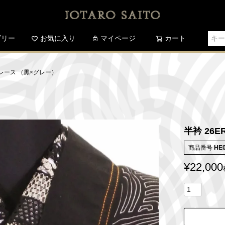
ゴリー
お気に入り
検索
マイページ
カート
ンレース （黒×グレー）
半衿 26
商品番号
HE
¥
22,000