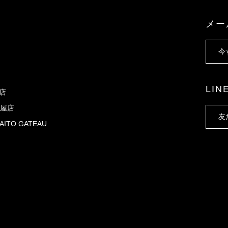
メー
今
LI
X店
屋店
友
AITO GATEAU