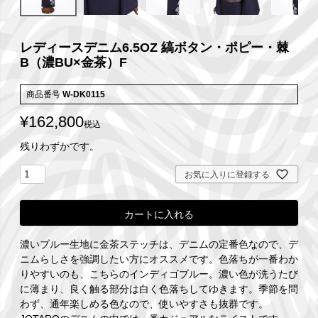
レディースデニム6.5OZ 縞ボタン・ポピー・棘
B（濃BU×金茶）F
商品番号
W-DK0115
¥
162,800
税込
残りわずかです。
お気に入りに登録する
カートに入れる
濃いブルー生地に金茶ステッチは、デニムの定番色なので、デ
ニムらしさを強調したい方にオススメです。色落ちが一番わか
りやすいのも、こちらのインディゴブルー。濃い色が洗うたび
に薄まり、良く触る部分は白く色落ちしてゆきます。季節を問
わず、通年楽しめる色なので、使いやすさも抜群です。