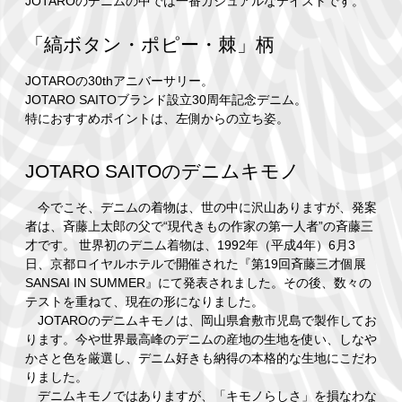
JOTAROのデニムの中では一番カジュアルなテイストです。
「縞ボタン・ポピー・棘」柄
JOTAROの30thアニバーサリー。
JOTARO SAITOブランド設立30周年記念デニム。
特におすすめポイントは、左側からの立ち姿。
JOTARO SAITOのデニムキモノ
今でこそ、デニムの着物は、世の中に沢山ありますが、発案
者は、斉藤上太郎の父で“現代きもの作家の第一人者”の斉藤三
才です。 世界初のデニム着物は、1992年（平成4年）6月3
日、京都ロイヤルホテルで開催された『第19回斉藤三才個展
SANSAI IN SUMMER』にて発表されました。その後、数々の
テストを重ねて、現在の形になりました。
JOTAROのデニムキモノは、岡山県倉敷市児島で製作してお
ります。今や世界最高峰のデニムの産地の生地を使い、しなや
かさと色を厳選し、デニム好きも納得の本格的な生地にこだわ
りました。
デニムキモノではありますが、「キモノらしさ」を損なわな