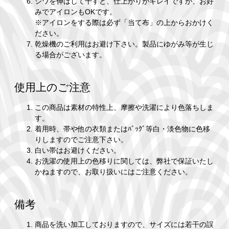
シワを伸ばして干すと、仕上がりがキレイですが、お好
みでアイロンもOKです。
※アイロンをする際は必ず「当て布」の上からおかけく
ださい。
乾燥機のご利用はお避け下さい。製品にゆがみ等が生じ
る場合がございます。
使用上のご注意
この商品は素材の特性上、摩擦や洗濯により色落ちしま
す。
着用時、帯や他の衣類またはﾊﾞｯｸﾞ等白・淡色物に色移
りしますのでご注意下さい。
白い帯はお避けください。
お洗濯の使用上の色移りに関しては、弊社で保証いたし
かねますので、お取り扱いにはご注意ください。
備考
商品を洗い加工しておりますので、サイズには若干の誤