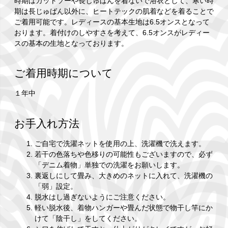
時期はカットソーや長じゅばんを着ないで浴衣として、寒い時
期は長じゅばん以外に、ヒートテックの肌着などを着ることで
ご着用可能です。レディースの基本生地は6.5オンスとなって
おります。着付けのしやすさを考えて、6.5オンスがレディー
スの基本の生地となっております。
ご着用時期について
１年中
お手入れ方法
ご自宅で洗濯ネットを使用の上、洗濯機で洗えます。
若干の色落ちや色移りの可能性もございますので、必ず
「デニム着物」単独での洗濯をお願いします。
裏返しにして畳み、大きめのネットに入れて、洗濯機の
「弱」設定。
脱水はし過ぎないようにご注意ください。
軽い脱水後、着物ハンガーや畳んだ状態で物干し竿にか
けて「陰干し」をしてください。