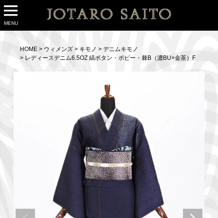
MENU
HOME
ウィメンズ
キモノ
デニムキモノ
レディースデニム6.5OZ 縞ボタン・ポピー・棘B（濃BU×金茶）F