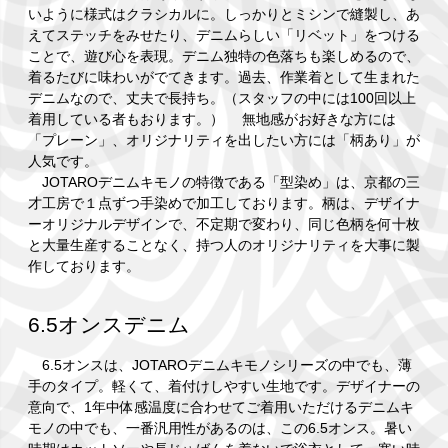
いように様式はクラシカルに。しっかりとミシンで縫製し、あ
えてステッチをみせたり、デニムらしい「リベット」をつける
ことで、遊び心を表現。デニム独特の色落ちも楽しめるので、
着るたびに味わいがでてきます。過去、作業着として生まれた
デニムなので、丈夫で長持ち。（スタッフの中には100回以上
着用している者もおります。） 無地感がお好きな方には
「プレーン」、オリジナリティを出したい方には「柄あり」が
人気です。
JOTAROデニムキモノの特徴である「型染め」は、京都の三
才工房で１点ずつ手染めで加工しております。柄は、デザイナ
ーオリジナルデザインで、不定期で変わり、同じ色柄を何十枚
と大量生産することなく、持つ人のオリジナリティを大事に製
作しております。
6.5オンスデニム
6.5オンスは、JOTAROデニムキモノシリーズの中でも、薄
手のタイプ。軽くて、着付けしやすい生地です。デザイナーの
意向で、1年中体感温度に合わせてご着用いただけるデニムキ
モノの中でも、一番汎用性があるのは、この6.5オンス。暑い