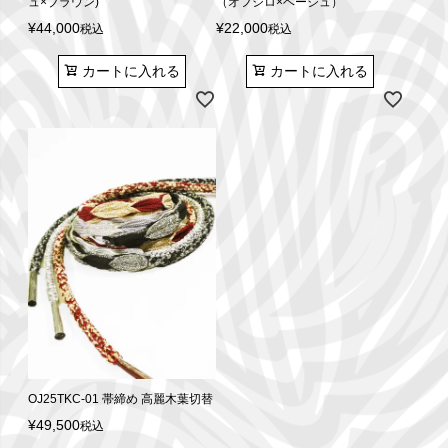
ュ×ブラウン)
（オフシロ×ベージュ）
¥
44,000
¥
22,000
税込
税込
カートに入れる
カートに入れる
OJ25TKC-01 帯締め 高麗木葉切替
¥
49,500
税込