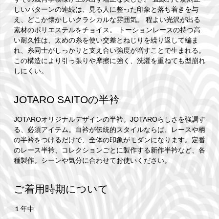
しいパターンの連続は、見る人に整った印象と落ち着きを与
え、どこか懐かしいクラシカルな雰囲気。 程よい光沢が出る
素材のポリエステルをチョイス。 トーションレースの持つ高
い耐久性は、太めの糸を使い交差とねじりを繰り返して編ま
れ、糸同士がしっかりと支え合い強度が増すことで生まれる。
この構造により引っ張りや摩擦に強く、洗濯を重ねても型崩れ
しにくい。
JOTARO SAITOの半衿
JOTAROオリジナルデザインの半衿。JOTAROらしさを強調す
る、必須アイテム。白衿が伝統的スタイルならば、レースや柄
の半衿をつけるだけで、全体の印象がモダンになります。定番
のレース半衿、コレクションごとに製作する新作半衿など、各
種製作。シーンや気分に合わせてお使いください。
ご着用時期について
１年中