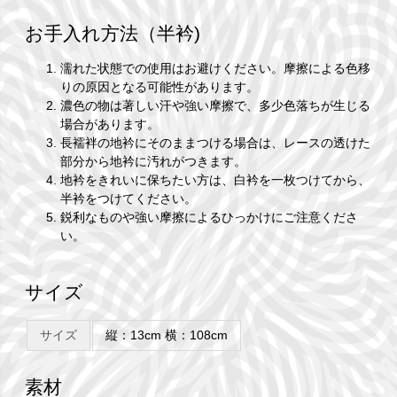
お手入れ方法（半衿)
濡れた状態での使用はお避けください。摩擦による色移
りの原因となる可能性があります。
濃色の物は著しい汗や強い摩擦で、多少色落ちが生じる
場合があります。
長襦袢の地衿にそのままつける場合は、レースの透けた
部分から地衿に汚れがつきます。
地衿をきれいに保ちたい方は、白衿を一枚つけてから、
半衿をつけてください。
鋭利なものや強い摩擦によるひっかけにご注意くださ
い。
サイズ
サイズ
縦：13cm 横：108cm
素材