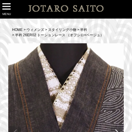
MENU
HOME
ウィメンズ
スタイリング小物
半衿
半衿 26ER02 トーションレース （オフシロ×ベージュ）