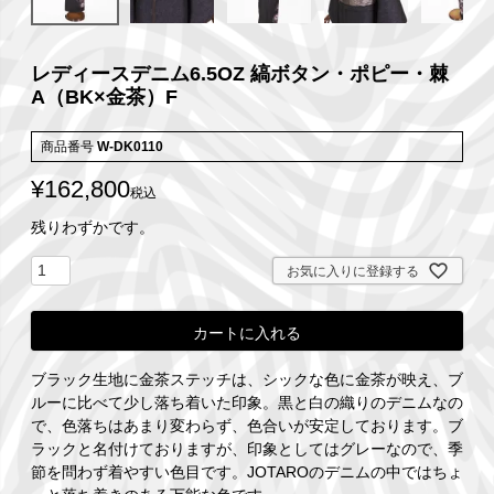
レディースデニム6.5OZ 縞ボタン・ポピー・棘
A（BK×金茶）F
商品番号
W-DK0110
¥
162,800
税込
残りわずかです。
お気に入りに登録する
カートに入れる
ブラック生地に金茶ステッチは、シックな色に金茶が映え、ブ
ルーに比べて少し落ち着いた印象。黒と白の織りのデニムなの
で、色落ちはあまり変わらず、色合いが安定しております。ブ
ラックと名付けておりますが、印象としてはグレーなので、季
節を問わず着やすい色目です。JOTAROのデニムの中ではちょ