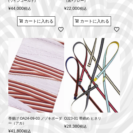
(ワインゴールド)
（黒×グレー）
¥
44,000
¥
22,000
税込
税込
カートに入れる
カートに入れる
帯揚げ OA24-09-03 ノゾキボーダ
OJ23-01 帯締め ヒネリ
ー（アカ）
¥
28,380
税込
¥
41,800
税込