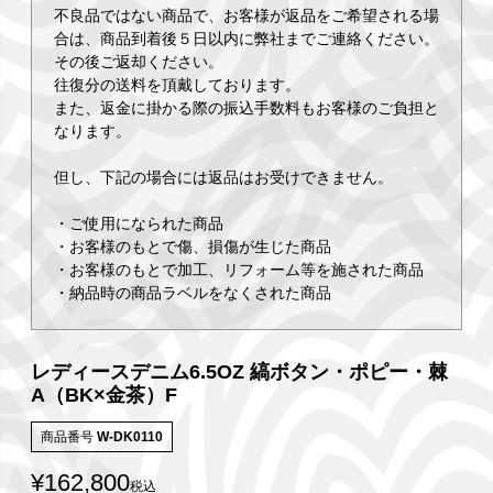
不良品ではない商品で、お客様が返品をご希望される場
合は、商品到着後５日以内に弊社までご連絡ください。
その後ご返却ください。
往復分の送料を頂戴しております。
また、返金に掛かる際の振込手数料もお客様のご負担と
なります。
但し、下記の場合には返品はお受けできません。
・ご使用になられた商品
・お客様のもとで傷、損傷が生じた商品
・お客様のもとで加工、リフォーム等を施された商品
・納品時の商品ラベルをなくされた商品
レディースデニム6.5OZ 縞ボタン・ポピー・棘
A（BK×金茶）F
商品番号
W-DK0110
¥
162,800
税込