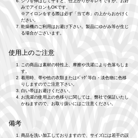
シワを伸ばして干すと、仕上がりがキレイですが、お好
みでアイロンもOKです。
※アイロンをする際は必ず「当て布」の上からおかけく
ださい。
乾燥機のご利用はお避け下さい。製品にゆがみ等が生じ
る場合がございます。
使用上のご注意
この商品は素材の特性上、摩擦や洗濯により色落ちしま
す。
着用時、帯や他の衣類またはﾊﾞｯｸﾞ等白・淡色物に色移
りしますのでご注意下さい。
白い帯はお避けください。
お洗濯の使用上の色移りに関しては、弊社で保証いたし
かねますので、お取り扱いにはご注意ください。
備考
商品を洗い加工しておりますので、サイズには若干の誤