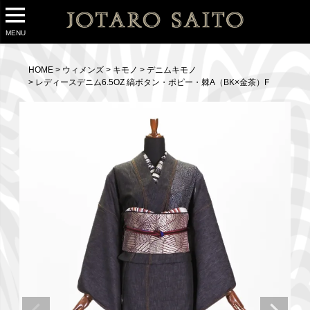
MENU
HOME
ウィメンズ
キモノ
デニムキモノ
レディースデニム6.5OZ 縞ボタン・ポピー・棘A（BK×金茶）F