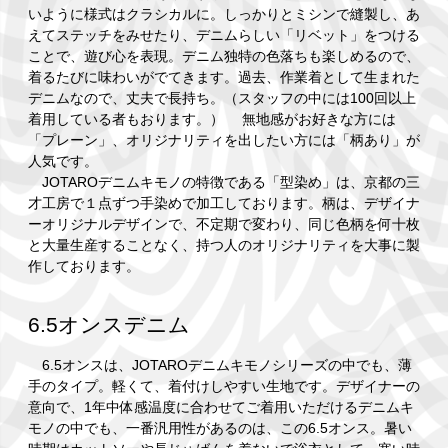
いように様式はクラシカルに。しっかりとミシンで縫製し、あ
えてステッチをみせたり、デニムらしい「リベット」をつける
ことで、遊び心を表現。デニム独特の色落ちも楽しめるので、
着るたびに味わいがでてきます。過去、作業着として生まれた
デニムなので、丈夫で長持ち。（スタッフの中には100回以上
着用している者もおります。） 無地感がお好きな方には
「プレーン」、オリジナリティを出したい方には「柄あり」が
人気です。
JOTAROデニムキモノの特徴である「型染め」は、京都の三
才工房で１点ずつ手染めで加工しております。柄は、デザイナ
ーオリジナルデザインで、不定期で変わり、同じ色柄を何十枚
と大量生産することなく、持つ人のオリジナリティを大事に製
作しております。
6.5オンスデニム
6.5オンスは、JOTAROデニムキモノシリーズの中でも、薄
手のタイプ。軽くて、着付けしやすい生地です。デザイナーの
意向で、1年中体感温度に合わせてご着用いただけるデニムキ
モノの中でも、一番汎用性があるのは、この6.5オンス。暑い