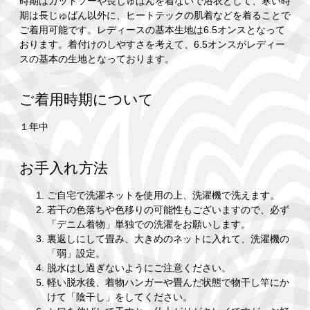
時期はカットソーや長じゅばんを着ないで浴衣として、寒い時
期は長じゅばん以外に、ヒートテックの肌着などを着ることで
ご着用可能です。レディースの基本生地は6.5オンスとなって
おります。着付けのしやすさを考えて、6.5オンスがレディー
スの基本の生地となっております。
ご着用時期について
１年中
お手入れ方法
ご自宅で洗濯ネットを使用の上、洗濯機で洗えます。
若干の色落ちや色移りの可能性もございますので、必ず
「デニム着物」単独での洗濯をお願いします。
裏返しにして畳み、大きめのネットに入れて、洗濯機の
「弱」設定。
脱水はし過ぎないようにご注意ください。
軽い脱水後、着物ハンガーや畳んだ状態で物干し竿にか
けて「陰干し」をしてください。