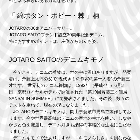
っと落ち着きのある万能な色です。
「 縞ボタン・ポピー・棘 」柄
JOTAROの30thアニバーサリー。
JOTARO SAITOブランド設立30周年記念デニム。
特におすすめポイントは、左側からの立ち姿。
JOTARO SAITOのデニムキモノ
今でこそ、デニムの着物は、世の中に沢山ありますが、発案
者は、斉藤上太郎の父で“現代きもの作家の第一人者”の斉藤三
才です。 世界初のデニム着物は、1992年（平成4年）6月3
日、京都ロイヤルホテルで開催された『第19回斉藤三才個展
SANSAI IN SUMMER』にて発表されました。その後、数々の
テストを重ねて、現在の形になりました。
JOTAROのデニムキモノは、岡山県倉敷市児島で製作してお
ります。今や世界最高峰のデニムの産地の生地を使い、しなや
かさと色を厳選し、デニム好きも納得の本格的な生地にこだわ
りました。
デニムキモノではありますが、「キモノらしさ」を損なわな