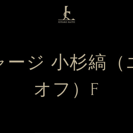
ージ 小杉縞（
オフ）F