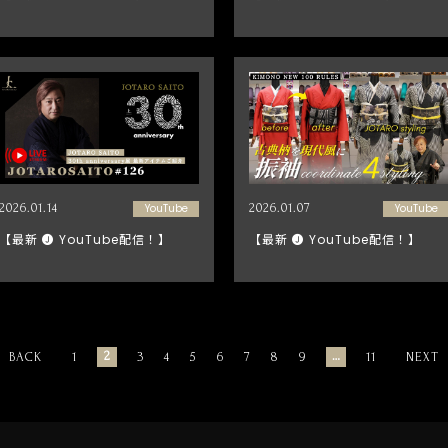
2026.01.14
YouTube
2026.01.07
YouTube
【最新 🅙 YouTube配信！】
【最新 🅙 YouTube配信！】
2
…
BACK
1
3
4
5
6
7
8
9
11
NEXT