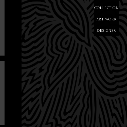
COLLECTION
ART WORK
DESIGNER