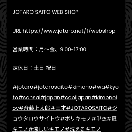
JOTARO SAITO WEB SHOP
URL
https://www.jotaro.net/f/webshop
営業時間：月～金、9:00-17:00
定休日：土日 祝日
#jotaro
#jotarosaito
#kimono
#wa
#kyo
to
#sansai
#japan
#cooljapan
#kimonol
ov
#斉藤上太郎
＃三才
#JOTAROSAITO
#ジ
ョウタロウサイトウ
#ポリキモノ
#単衣
#夏
キモノ
#涼しいキモノ
#洗えるキモノ