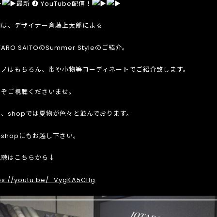
最新 🅙 YouTube配信！
回は、デザイナー斉藤上太郎による
TARO SAITOのSummer Styleのご紹介。
モノはもちろん、帯や小物等コーディネートでご紹介致します。
うぞご視聴くださいませ。
た、shopでは夏物が色々と並んでおります。
shopにもお越し下さい。
視聴はこちらから↓
ps://youtu.be/_VygKA5CI1g