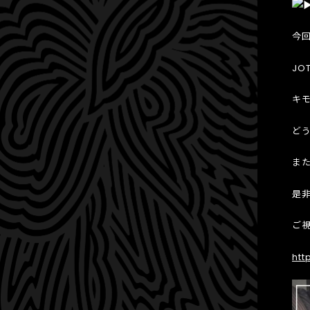
今
JO
キ
ど
ま
是非
ご
htt