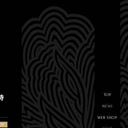
TOP
時
NEWS
WEB SHOP
OP