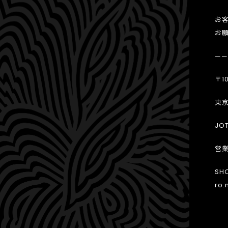
お
お
——
〒10
東京
JOT
営業
SH
ro.