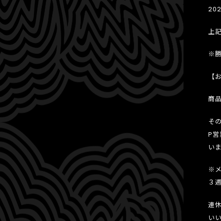
20
上
※
【
商
そ
P営
い
※
３
連
い