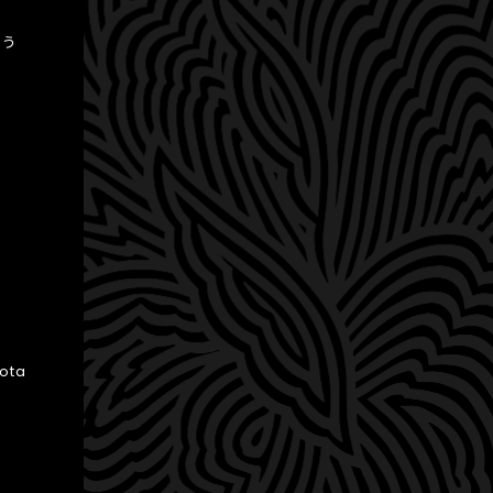
よう
ota