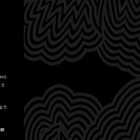
。
HO
ださ
より
お願