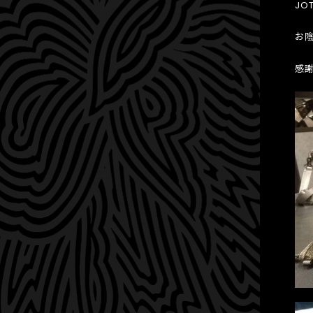
JO
お
感