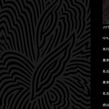
JO
10
先
是
名
是
名
@jo