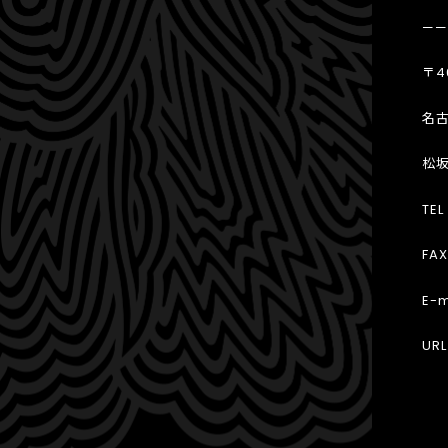
——
〒4
名古
松坂
TEL
FAX
E-m
UR