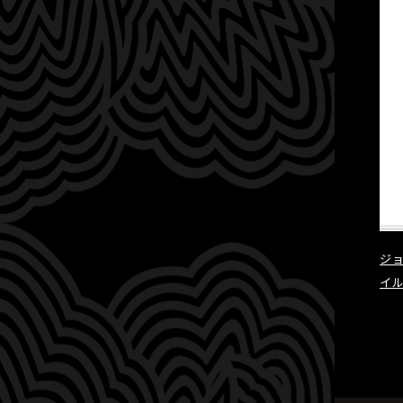
ジョ
イル