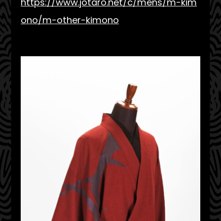
https://www.jotaro.net/c/mens/m-kim
ono/m-other-kimono