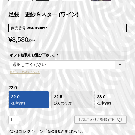
足袋 更紗＆スター (ワイン)
商品番号
WM-TB0052
¥
8,580
税込
ギフト包装をお選び下さい。
(
必
※ギフト包装について
須
)
22.0
22.0
22.5
23.0
在庫切れ
残りわずか
在庫切れ
お気に入りに登録する
2023コレクション「夢幻ゆめまぼろし。