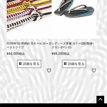
OJ26W-02 帯締め 箔モール ボーダ
レディース草履 カラー2段(青緑×
ーストライプ
クロシボ×シロ)
¥
44,000
¥
68,200
税込
税込
詳細を見る
詳細を見る
ペー