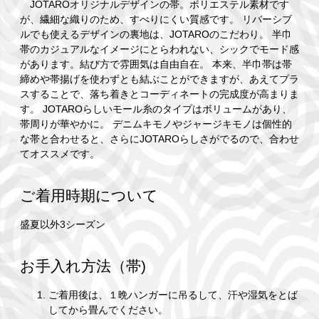
JOTAROオリジナルデザインの帯。ポリエステル素材です
が、繊細な織りのため、すべりにくい質感です。 リバーシブ
ルでも使えるデザインの裏地は、JOTAROのこだわり。 半巾
帯のカジュアルなイメージにとらわれない、シックでモード感
があります。結び方で雰囲気は自由自在。 本来、半巾帯は帯
締めや帯揚げを使わずとも結ぶことができますが、あえてプラ
スすることで、落ち着きとコーディネートの完成度が高まりま
す。 JOTAROらしいモール糸のタイプはボリュームがあり、
帯周りが華やかに。 デニムキモノやジャージキモノは個性的
な帯と合わせると、さらにJOTAROらしさがでるので、合わせ
てオススメです。
ご着用時期について
盛夏以外3シーズン
お手入れ方法（帯)
ご着用後は、１晩ハンガーに吊るして、汗や湿気をとば
してから畳んでください。