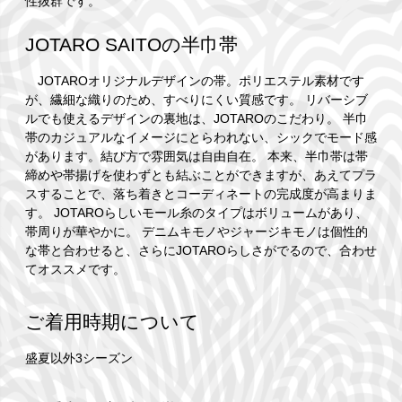
性抜群です。
JOTARO SAITOの半巾帯
JOTAROオリジナルデザインの帯。ポリエステル素材です
が、繊細な織りのため、すべりにくい質感です。 リバーシブ
ルでも使えるデザインの裏地は、JOTAROのこだわり。 半巾
帯のカジュアルなイメージにとらわれない、シックでモード感
があります。結び方で雰囲気は自由自在。 本来、半巾帯は帯
締めや帯揚げを使わずとも結ぶことができますが、あえてプラ
スすることで、落ち着きとコーディネートの完成度が高まりま
す。 JOTAROらしいモール糸のタイプはボリュームがあり、
帯周りが華やかに。 デニムキモノやジャージキモノは個性的
な帯と合わせると、さらにJOTAROらしさがでるので、合わせ
てオススメです。
ご着用時期について
盛夏以外3シーズン