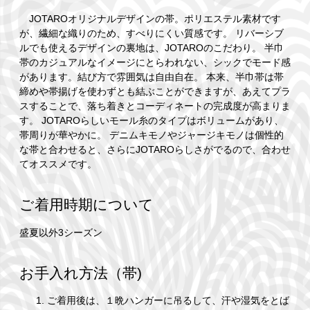
JOTAROオリジナルデザインの帯。ポリエステル素材です
が、繊細な織りのため、すべりにくい質感です。 リバーシブ
ルでも使えるデザインの裏地は、JOTAROのこだわり。 半巾
帯のカジュアルなイメージにとらわれない、シックでモード感
があります。結び方で雰囲気は自由自在。 本来、半巾帯は帯
締めや帯揚げを使わずとも結ぶことができますが、あえてプラ
スすることで、落ち着きとコーディネートの完成度が高まりま
す。 JOTAROらしいモール糸のタイプはボリュームがあり、
帯周りが華やかに。 デニムキモノやジャージキモノは個性的
な帯と合わせると、さらにJOTAROらしさがでるので、合わせ
てオススメです。
ご着用時期について
盛夏以外3シーズン
お手入れ方法（帯)
ご着用後は、１晩ハンガーに吊るして、汗や湿気をとば