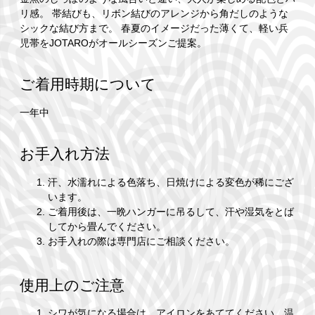
リ感。 帯結びも、リボン結びのアレンジから角だしのような
シックな結び方まで。 春夏のイメージだった薄くて、軽い兵
児帯をJOTAROがオールシーズンご提案。
ご着用時期について
一年中
お手入れ方法
汗、水濡れによる色落ち、日焼けによる変色が稀にござ
います。
ご着用後は、一晩ハンガーに吊るして、汗や湿気をとば
してから畳んでください。
お手入れの際は専門店にご相談ください。
使用上のご注意
シワが気になる場合は、アイロンをあててください。温