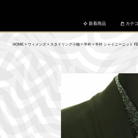
新着商品
カテ
HOME
ウィメンズ
スタイリング小物
半衿
半衿 シャイニーニット F