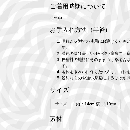
ご着用時期について
１年中
お手入れ方法（半衿)
濡れた状態での使用はお避けくださ
す。
濃色の物は著しい汗や強い摩擦で、
長襦袢の地衿にそのままつける場合
す。
地衿をきれいに保ちたい方は、白衿
鋭利なものや強い摩擦によるひっか
サイズ
サイズ
縦：14cm 横：110cm
素材