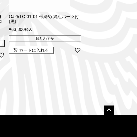
身
OJ25TC-01-01 帯締め 網組パーツ付
ロ
(黒)
¥
63,800
税込
残りわずか
カートに入れる
ペー
ジト
ップ