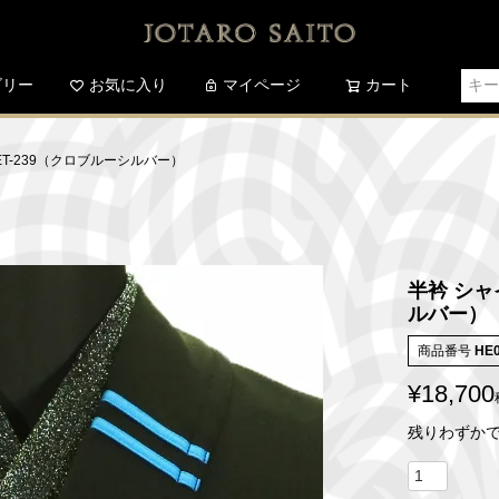
ゴリー
お気に入り
検索
マイページ
カート
ET-239（クロブルーシルバー）
半衿 シャ
ルバー）
商品番号
HE
¥
18,700
残りわずか