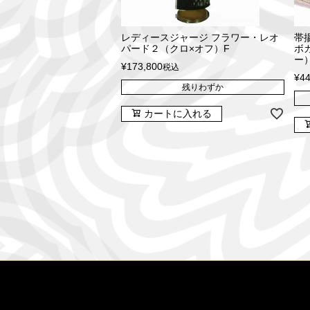
レディースジャージ フラワー・レオ
帯揚
パード２（クロ×オフ）F
ボ
ー
¥
173,800
税込
¥
44
残りわずか
カートに入れる