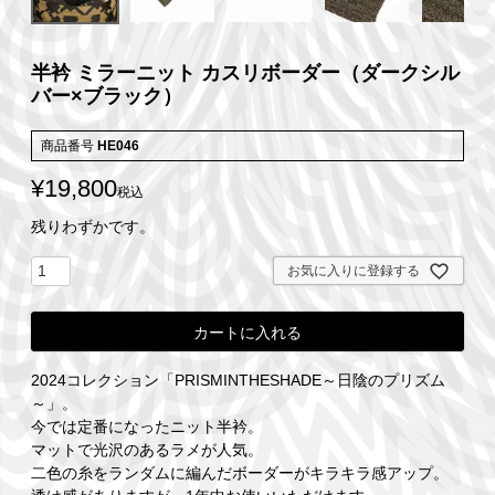
半衿 ミラーニット カスリボーダー（ダークシル
バー×ブラック）
商品番号
HE046
¥
19,800
税込
残りわずかです。
お気に入りに登録する
カートに入れる
2024コレクション「PRISMINTHESHADE～日陰のプリズム
～」。
今では定番になったニット半衿。
マットで光沢のあるラメが人気。
二色の糸をランダムに編んだボーダーがキラキラ感アップ。