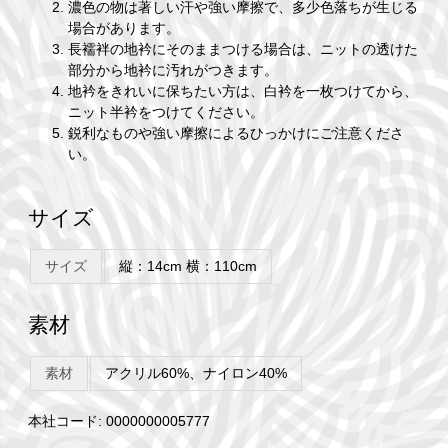
濃色の物は著しい汗や強い摩擦で、多少色落ちが生じる
場合があります。
長襦袢の地衿にそのままつける場合は、ニットの透けた
部分から地衿に汚れがつきます。
地衿をきれいに保ちたい方は、白衿を一枚つけてから、
ニット半衿をつけてください。
鋭利なものや強い摩擦によるひっかけにご注意くださ
い。
サイズ
サイズ
縦：14cm 横：110cm
素材
素材
アクリル60%、ナイロン40%
本社コード: 0000000005777