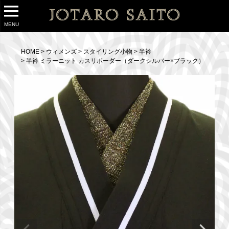
MENU
HOME
ウィメンズ
スタイリング小物
半衿
半衿 ミラーニット カスリボーダー（ダークシルバー×ブラック）