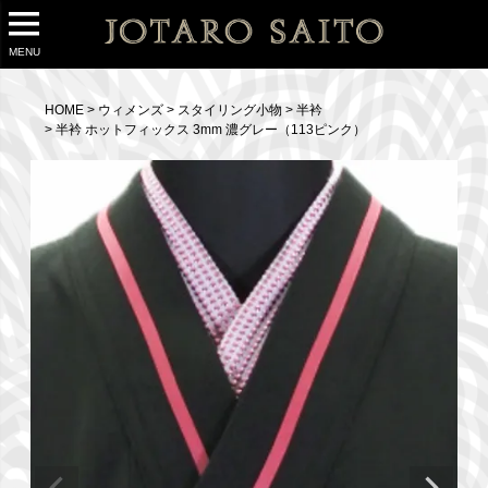
MENU
HOME
ウィメンズ
スタイリング小物
半衿
半衿 ホットフィックス 3mm 濃グレー（113ピンク）