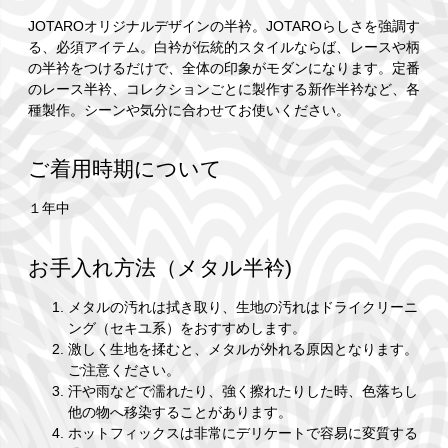
JOTAROオリジナルデザインの半衿。JOTAROらしさを強調す
る、必須アイテム。白衿が伝統的スタイルならば、レースや柄
の半衿をつけるだけで、全体の印象がモダンになります。定番
のレース半衿、コレクションごとに製作する新作半衿など、各
種製作。シーンや気分に合わせてお使いください。
ご着用時期について
１年中
お手入れ方法（メタル半衿)
メタルの汚れは拭き取り、生地の汚れはドライクリーニ
ング（セキユ系）をおすすめします。
激しく生地を揉むと、メタルが外れる原因となります。
ご注意ください。
汗や雨などで濡れたり、強く擦れたりした時、色落ちし
他の物へ移染することがあります。
ホットフィックスは非常にデリケートで容易に変質する