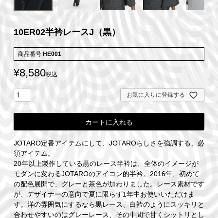
10ER02半衿レースJ（黒）
商品番号
HE001
¥
8,580
税込
お気に入りに登録する
カートに入れる
JOTARO定番アイテムにして、JOTAROらしさを強調する、必
須アイテム。
20年以上製作している黒のレース半衿は、全体のイメージが
モダンに変わるJOTAROのアイコン的半衿。2016年、初めて
の配色展開で、グレーと茶色が加わりました。レース素材です
が、デザイナーの意向で夏に限らず1年中お使いいただけま
す。洋の雰囲気にするなら黒レース、白衿のようにスッキリと
合わせやすいのはグレーレース、その中間で甘くシットリとし