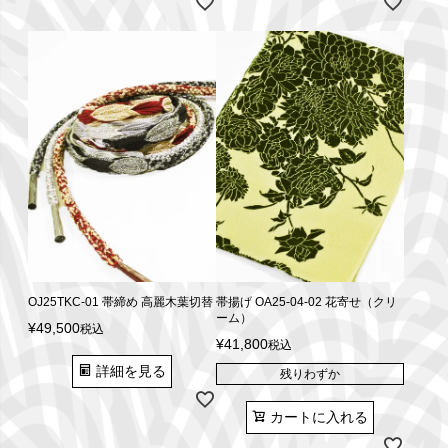
OJ25TKC-01 帯締め 高麗木葉切替
帯揚げ OA25-04-02 花寄せ（クリ
ーム）
¥
49,500
税込
¥
41,800
税込
詳細を見る
残りわずか
カートに入れる