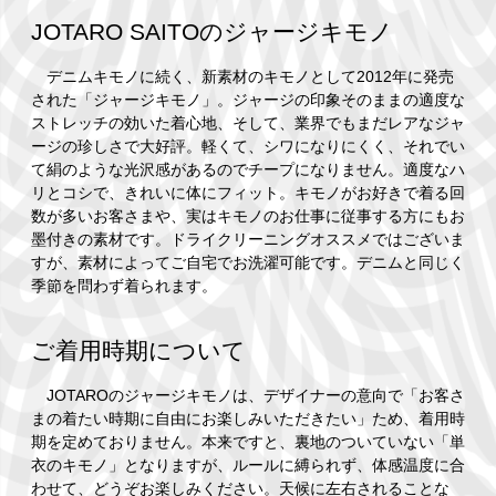
JOTARO SAITOのジャージキモノ
デニムキモノに続く、新素材のキモノとして2012年に発売
された「ジャージキモノ」。ジャージの印象そのままの適度な
ストレッチの効いた着心地、そして、業界でもまだレアなジャ
ージの珍しさで大好評。軽くて、シワになりにくく、それでい
て絹のような光沢感があるのでチープになりません。適度なハ
リとコシで、きれいに体にフィット。キモノがお好きで着る回
数が多いお客さまや、実はキモノのお仕事に従事する方にもお
墨付きの素材です。ドライクリーニングオススメではございま
すが、素材によってご自宅でお洗濯可能です。デニムと同じく
季節を問わず着られます。
ご着用時期について
JOTAROのジャージキモノは、デザイナーの意向で「お客さ
まの着たい時期に自由にお楽しみいただきたい」ため、着用時
期を定めておりません。本来ですと、裏地のついていない「単
衣のキモノ」となりますが、ルールに縛られず、体感温度に合
わせて、どうぞお楽しみください。天候に左右されることな