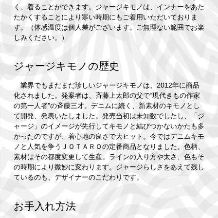
く、着ることができます。ジャージキモノは、インナーをあた
たかくすることにより寒い時期にもご着用いただいておりま
す。（体感温度は個人差がございます。ご無理ない範囲でお楽
しみください。）
ジャージキモノの歴史
業界でもまだまだ珍しいジャージキモノは、2012年に商品
化されました。発案者は、斉藤上太郎の父で“現代きもの作家
の第一人者”の斉藤三才。デニムに続く、新素材のキモノとし
て開発、発表いたしました。発売当初は未知数でしたし、「ジ
ャージ」のイメージが先行してキモノと結びつかないかたも多
かったのですが、着心地の良さで大ヒット。今ではデニムキモ
ノと人気を争うＪＯＴＡＲＯの定番商品となりました。色柄、
素材はその都度変更して生産。ラインの入り方や太さ、色もそ
の時期により微妙に変わります。ジャージらしさをあえて残し
ているのも、デザイナーのこだわりです。
お手入れ方法