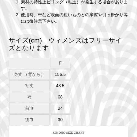
素材の特性上ピリング（毛玉）が発生する場合がありま
す。
使用時、帯など表面の粗いものとの摩擦や引っ掛かり等
には御注意下さい。
サイズ(cm) ウィメンズはフリーサイ
ズとなります
F
身丈 （背から）
156.5
袖丈
48.5
裄
68
前巾
24
後巾
30