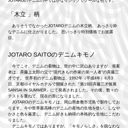
JOTAROのデニムの中ではかなりシックでクールな色です。
「木立 」柄
ありそうでなかったJOTAROデニムの木立柄。 あっさり粋
なデニムに仕上がりました。 思いっきり特別価格でお披露
目。
JOTARO SAITOのデニムキモノ
今でこそ、デニムの着物は、世の中に沢山ありますが、発案
者は、斉藤上太郎の父で“現代きもの作家の第一人者”の斉藤三
才です。 世界初のデニム着物は、1992年（平成4年）6月3
日、京都ロイヤルホテルで開催された『第19回斉藤三才個展
SANSAI IN SUMMER』にて発表されました。その後、数々の
テストを重ねて、現在の形になりました。
JOTAROのデニムキモノは、岡山県倉敷市児島で製作してお
ります。今や世界最高峰のデニムの産地の生地を使い、しなや
かさと色を厳選し、デニム好きも納得の本格的な生地にこだわ
りました。
デニムキモノではありますが、「キモノらしさ」を損なわな