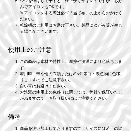
シワを伸ばして干すと、仕上がりがキレイですが、お好
みでアイロンもOKです。
※アイロンをする際は必ず「当て布」の上からおかけく
ださい。
乾燥機のご利用はお避け下さい。製品にゆがみ等が生じ
る場合がございます。
使用上のご注意
この商品は素材の特性上、摩擦や洗濯により色落ちしま
す。
着用時、帯や他の衣類またはﾊﾞｯｸﾞ等白・淡色物に色移
りしますのでご注意下さい。
白い帯はお避けください。
お洗濯の使用上の色移りに関しては、弊社で保証いたし
かねますので、お取り扱いにはご注意ください。
備考
商品を洗い加工しておりますので、サイズには若干の誤