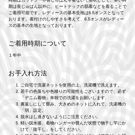
時期はカットソーや長じゅばんを着ないで浴衣として、寒い時
期は長じゅばん以外に、ヒートテックの肌着などを着ることで
ご着用可能です。レディースの基本生地は6.5オンスとなって
おります。着付けのしやすさを考えて、6.5オンスがレディー
スの基本の生地となっております。
ご着用時期について
１年中
お手入れ方法
ご自宅で洗濯ネットを使用の上、洗濯機で洗えます。
若干の色落ちや色移りの可能性もございますので、必ず
「デニム着物」単独での洗濯をお願いします。
裏返しにして畳み、大きめのネットに入れて、洗濯機の
「弱」設定。
脱水はし過ぎないようにご注意ください。
軽い脱水後、着物ハンガーや畳んだ状態で物干し竿にか
けて「陰干し」をしてください。