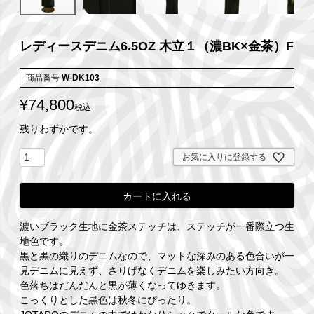
レディースデニム6.5OZ 木立１（濃BK×金茶）F
商品番号
W-DK103
¥
74,800
税込
残りわずかです。
お気に入りに登録する
カートに入れる
濃いブラック生地に金茶ステッチは、ステッチが一番際立つ生
地色です。
黒と黒の織りのデニムなので、マットな深みのある色合いが一
見デニムに見えず、さりげなくデニムを楽しみたい方向き。
色落ちはだんだんと黒が薄くなってゆきます。
こっくりとした黒色は秋冬にぴったり。