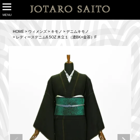
MENU
HOME
ウィメンズ
キモノ
デニムキモノ
レディースデニム6.5OZ 木立１（濃BK×金茶）F