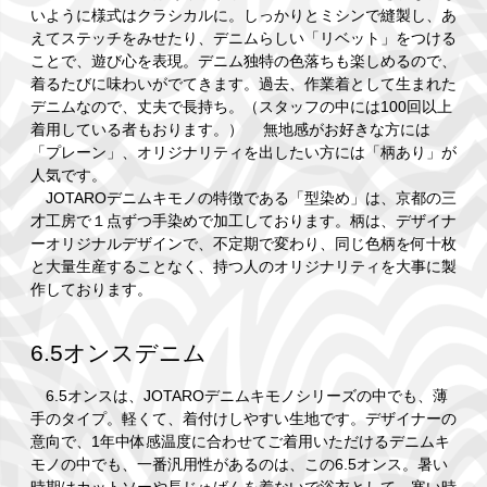
いように様式はクラシカルに。しっかりとミシンで縫製し、あ
えてステッチをみせたり、デニムらしい「リベット」をつける
ことで、遊び心を表現。デニム独特の色落ちも楽しめるので、
着るたびに味わいがでてきます。過去、作業着として生まれた
デニムなので、丈夫で長持ち。（スタッフの中には100回以上
着用している者もおります。） 無地感がお好きな方には
「プレーン」、オリジナリティを出したい方には「柄あり」が
人気です。
JOTAROデニムキモノの特徴である「型染め」は、京都の三
才工房で１点ずつ手染めで加工しております。柄は、デザイナ
ーオリジナルデザインで、不定期で変わり、同じ色柄を何十枚
と大量生産することなく、持つ人のオリジナリティを大事に製
作しております。
6.5オンスデニム
6.5オンスは、JOTAROデニムキモノシリーズの中でも、薄
手のタイプ。軽くて、着付けしやすい生地です。デザイナーの
意向で、1年中体感温度に合わせてご着用いただけるデニムキ
モノの中でも、一番汎用性があるのは、この6.5オンス。暑い