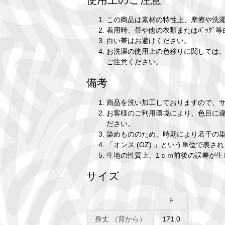
この商品は素材の特性上、摩擦や洗
着用時、帯や他の衣類またはﾊﾞｯｸ
白い帯はお避けください。
お洗濯の使用上の色移りに関しては
ご注意ください。
備考
商品を洗い加工しておりますので、
お客様のご利用環境により、色目に
ださい。
染めもののため、時期により若干の
「オンス (OZ) 」という単位で表
生地の性質上、1ｃｍ前後の誤差が生
サイズ
F
身丈 （背から）
171.0