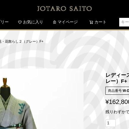
ゴリー
お気に入り
検索
マイページ
カート
百花・花散らし２（グレー）F+
レディース
レー）F+
商品番号
W-
¥
162,80
残りわずか