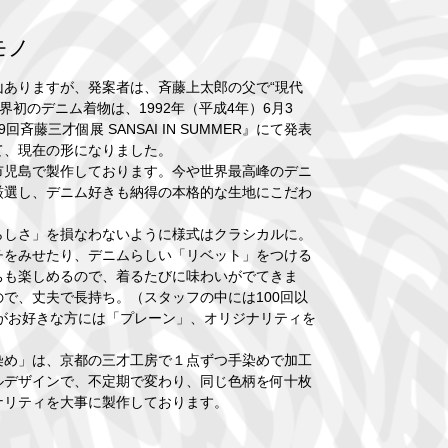
モノ
ありますが、発案者は、斉藤上太郎の父で“現代
界初のデニム着物は、1992年（平成4年）6月3
藤三才個展 SANSAI IN SUMMER』にて発表
て、現在の形になりました。
市児島で製作しております。今や世界最高峰のデニ
厳選し、デニム好きも納得の本格的な生地にこだわ
しさ」を損なわないように様式はクラシカルに。
チをみせたり、デニムらしい「リベット」をつける
ちも楽しめるので、着るたびに味わいがでてきま
で、丈夫で長持ち。（スタッフの中には100回以
がお好きな方には「プレーン」、オリジナリティを
染め」は、京都の三才工房で１点ずつ手染めで加工
ルデザインで、不定期で変わり、同じ色柄を何十枚
ナリティを大事に製作しております。