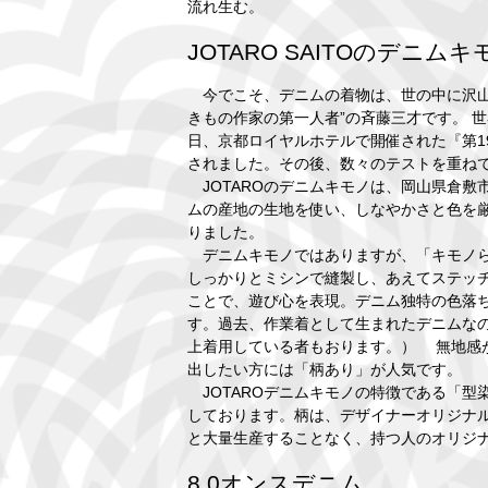
流れ生む。
JOTARO SAITOのデニムキ
今でこそ、デニムの着物は、世の中に沢山
きもの作家の第一人者”の斉藤三才です。 世
日、京都ロイヤルホテルで開催された『第19回斉
されました。その後、数々のテストを重ね
JOTAROのデニムキモノは、岡山県倉敷
ムの産地の生地を使い、しなやかさと色を
りました。
デニムキモノではありますが、「キモノら
しっかりとミシンで縫製し、あえてステッ
ことで、遊び心を表現。デニム独特の色落
す。過去、作業着として生まれたデニムなの
上着用している者もおります。） 無地感
出したい方には「柄あり」が人気です。
JOTAROデニムキモノの特徴である「型
しております。柄は、デザイナーオリジナ
と大量生産することなく、持つ人のオリジ
8.0オンスデニム