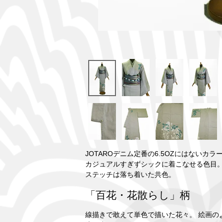
JOTAROデニム定番の6.5OZにはないカラ
カジュアルすぎずシックに着こなせる色目
ステッチは落ち着いた共色。
「百花・花散らし」柄
線描きで敢えて単色で描いた花々。 絵画の