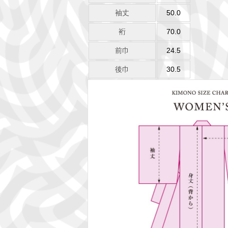
袖丈
50.0
裄
70.0
前巾
24.5
後巾
30.5