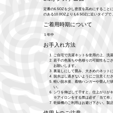
定番の6.5OZを少し密度を高めにすること
のある10.0OZよりも6.5OZに近いタイ
ご着用時期について
１年中
お手入れ方法
ご自宅で洗濯ネットを使用の上、洗
若干の色落ちや色移りの可能性もご
お願いします。
裏返しにして畳み、大きめのネット
脱水はし過ぎないようにご注意くだ
軽い脱水後、着物ハンガーや畳んだ
い。
シワを伸ばして干すと、仕上がりがキ
※アイロンをする際は必ず「当て布
乾燥機のご利用はお避け下さい。製
使用上のご注意