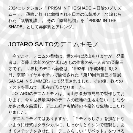
2024コレクション「 PRISM IN THE SHADE ～日陰のプリズ
ム～」。 薄暗い灯りに象徴される日本の伝統美として論じら
れた「陰翳礼讃」。 その「陰翳礼讃」を「PRISM IN THE
SHADE」として再解釈とアレンジ。
JOTARO SAITOのデニムキモノ
今でこそ、デニムの着物は、世の中に沢山ありますが、発案
者は、斉藤上太郎の父で“現代きもの作家の第一人者”の斉藤三
才です。 世界初のデニム着物は、1992年（平成4年）6月3
日、京都ロイヤルホテルで開催された『第19回斉藤三才個展
SANSAI IN SUMMER』にて発表されました。その後、数々の
テストを重ねて、現在の形になりました。
JOTAROのデニムキモノは、岡山県倉敷市児島で製作してお
ります。今や世界最高峰のデニムの産地の生地を使い、しなや
かさと色を厳選し、デニム好きも納得の本格的な生地にこだわ
りました。
デニムキモノではありますが、「キモノらしさ」を損なわな
いように様式はクラシカルに。しっかりとミシンで縫製し、あ
えてステッチをみせたり、デニムらしい「リベット」をつける