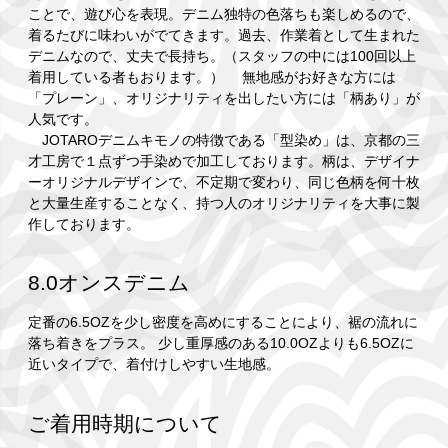
ことで、遊び心を表現。デニム独特の色落ちも楽しめるので、
着るたびに味わいがでてきます。過去、作業着として生まれた
デニムなので、丈夫で長持ち。（スタッフの中には100回以上
着用している者もおります。） 無地感がお好きな方には
「プレーン」、オリジナリティを出したい方には「柄あり」が
人気です。
JOTAROデニムキモノの特徴である「型染め」は、京都の三
才工房で１点ずつ手染めで加工しております。柄は、デザイナ
ーオリジナルデザインで、不定期で変わり、同じ色柄を何十枚
と大量生産することなく、持つ人のオリジナリティを大事に製
作しております。
8.0オンスデニム
定番の6.5OZを少し密度を高めにすることにより、裾の流れに
落ち着きをプラス。 少し重厚感のある10.0OZよりも6.5OZに
近いタイプで、着付けしやすい生地感。
ご着用時期について