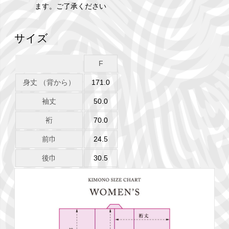
ます。ご了承ください
サイズ
F
身丈 （背から）
171.0
袖丈
50.0
裄
70.0
前巾
24.5
後巾
30.5