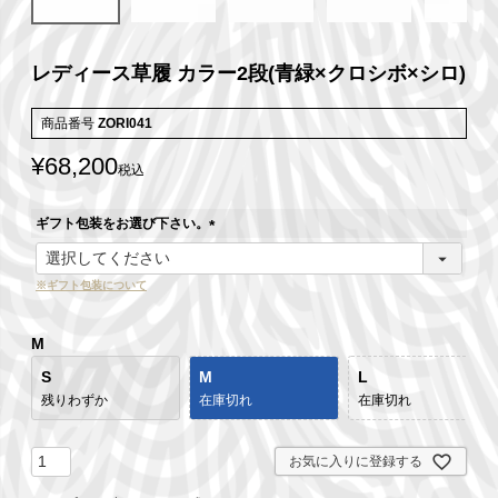
レディース草履 カラー2段(青緑×クロシボ×シロ)
商品番号
ZORI041
¥
68,200
税込
ギフト包装をお選び下さい。
(
必
※ギフト包装について
須
)
M
S
M
L
残りわずか
在庫切れ
在庫切れ
お気に入りに登録する