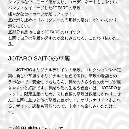
シンプルな中にモード感があり、コーディネートもしやすい。
パンプスをイメージしたJOTAROの草履。
緩やかな台のカーブが足にフィット。
底は滑り止めのゴム（グレーの円形状の部分）がついており、
滑りにくい。
底部分も黒地に金でJOTAROのロゴつき。
玄関で自分の草履を探すのが楽しみになる、こだわり抜いた1
足。
JOTARO SAITOの草履
JOTAROオリジナルデザインの草履。コレクションや不定
期に新しい草履をオリジナルの配色で製作。草履の老舗とのコ
ラボなので、安全性はもちろん、鼻緒の太さや台のカーブが履
きやすいと好評です。鼻緒や巻の生地や色合いは、JOTAROセ
レクト。限定生産のため、同じ色柄の草履は数足しか作りませ
ん。玄関に並ぶと他の草履と差がつく、オリジナリティあふれ
るデザイン。調整も可能なので、末永くお楽しみいただけま
す。