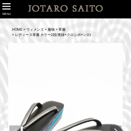
MENU
HOME
ウィメンズ
履物
草履
レディース草履 カラー2段(青緑×クロシボ×シロ)