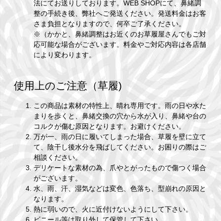
法にてお送りしております。WEB SHOPにて、鼻緒調
整の手続き後、弊社へご発送ください。発送料金はお客
さま負担となりますので、何卒ご了承ください。
※（かかと、鼻緒調整はお近くのお草履屋さんでもご対
応可能な場合がございます。料金やご対応内容は各店舗
により変わります。
使用上のご注意（草履)
この商品は素材の特性上、晴れ専用です。雨の日や水た
まりを歩くと、鼻緒交換の穴から水が入り、鼻緒や台の
コルクが傷む原因となります。お避けください。
万が一、雨の日に履いてしまった場合、草履を壁に立て
て、陰干し後水分を飛ばしてください。お困りの際はご
相談ください。
デリケートな素材の為、爪やとがったもので傷つく場合
がございます。
水、雨、汗、湿気などは変色、色落ち、型崩れの原因と
なります。
熱に弱いので、火に近付けないようにして下さい。
ビニール等は取り外して保管して下さい。