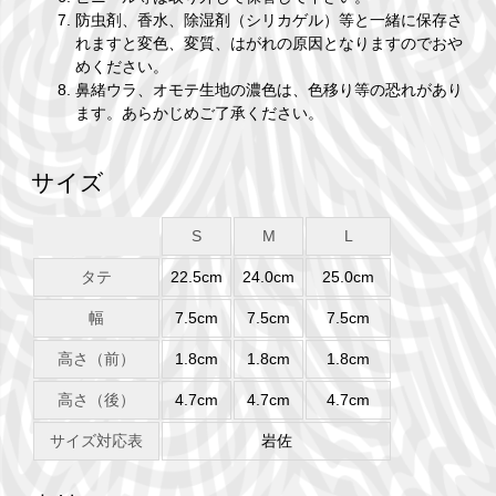
防虫剤、香水、除湿剤（シリカゲル）等と一緒に保存さ
れますと変色、変質、はがれの原因となりますのでおや
めください。
鼻緒ウラ、オモテ生地の濃色は、色移り等の恐れがあり
ます。あらかじめご了承ください。
サイズ
S
M
L
タテ
22.5cm
24.0cm
25.0cm
幅
7.5cm
7.5cm
7.5cm
高さ（前）
1.8cm
1.8cm
1.8cm
高さ（後）
4.7cm
4.7cm
4.7cm
サイズ対応表
岩佐