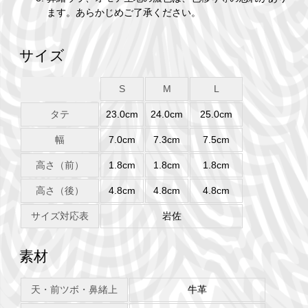
ます。あらかじめご了承ください。
サイズ
S
M
L
タテ
23.0cm
24.0cm
25.0cm
幅
7.0cm
7.3cm
7.5cm
高さ（前）
1.8cm
1.8cm
1.8cm
高さ（後）
4.8cm
4.8cm
4.8cm
サイズ対応表
岩佐
素材
天・前ツボ・鼻緒上
牛革