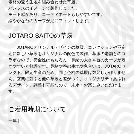
素材の違う生地を組み合わせた草履。
パンプスのイメージで製作しました。
モード感があり、コーディネートもしやすいです。
緩やかな台のカーブが足にフィットします。
JOTARO SAITOの草履
JOTAROオリジナルデザインの草履。コレクションや不定
期に新しい草履をオリジナルの配色で製作。草履の老舗とのコ
ラボなので、安全性はもちろん、鼻緒の太さや台のカーブが履
きやすいと好評です。鼻緒や巻の生地や色合いは、JOTAROセ
レクト。限定生産のため、同じ色柄の草履は数足しか作りませ
ん。玄関に並ぶと他の草履と差がつく、オリジナリティあふれ
るデザイン。調整も可能なので、末永くお楽しみいただけま
す。
ご着用時期について
一年中