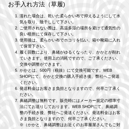
お手入れ方法（草履)
濡れた場合は、乾いた柔らかい布で抑えるようにして水
気を取り、陰干しして下さい。
ご使用されない際は、高温多湿の場所を避けて通気性の
良い暗所にて保存して下さい。
使用後は、柔らかい布でホコリを払い、箱や靴箱に入れ
て保管下さい。
履く回数により、鼻緒がゆるくなったり、かかとが削れ
ていきます。使用上の消耗ですので、ご了承ください。
交換や調整ができます。
かかとは、500円（税抜）にて交換可能です。WEB
SHOPにて、かかと交換の購入手続き後、弊社へご発送
ください。
発送料金はお客さま負担となりますので、何卒ご了承く
ださい。
鼻緒調整は無料です。販売時にはメーカー規定の標準寸
法にてお送りしております。WEB SHOPにて、鼻緒調
整の手続き後、弊社へご発送ください。発送料金はお客
さま負担となりますので、何卒ご了承ください。
※（かかと、鼻緒調整はお近くのお草履屋さんでもご対