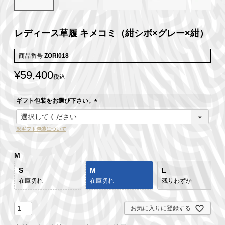
レディース草履 キメコミ（紺シボ×グレー×紺）
商品番号
ZORI018
¥
59,400
税込
ギフト包装をお選び下さい。
(
必
※ギフト包装について
須
)
M
S
M
L
在庫切れ
在庫切れ
残りわずか
お気に入りに登録する