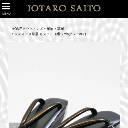
MENU
HOME
ウィメンズ
履物
草履
レディース草履 キメコミ（紺シボ×グレー×紺）