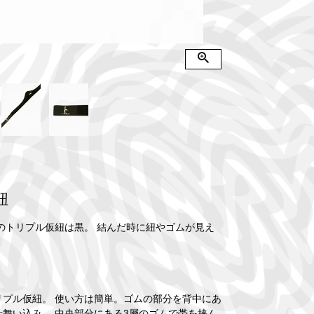
紐
ROのトリプル仮紐は黒。 結んだ時に紐やゴムが見え
プル仮紐。 使い方は簡単。ゴムの部分を背中にあ
舞い込み、 中央部分にある3層のゴムで帯を挟ん