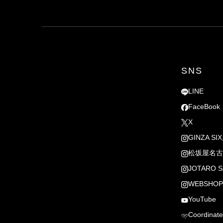
SNS
LINE
FaceBook
X
GINZA SI
松坂屋名古
JOTARO S
WEBSHOP
YouTube
Coordinate