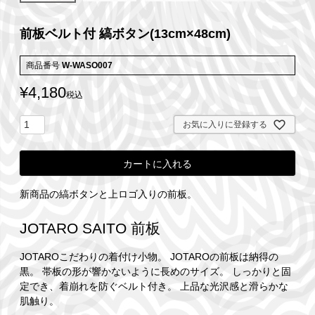
前板ベルト付 縞ボタン(13cm×48cm)
商品番号
W-WASO007
¥
4,180
税込
お気に入りに登録する
カートに入れる
新商品の縞ボタンと上ロゴ入りの前板。
JOTARO SAITO 前板
JOTAROこだわりの着付け小物。 JOTAROの前板は納得の
黒。 帯板の形が響かないように長めのサイズ。 しっかりと固
定でき、着崩れを防ぐベルト付き。 上品な光沢感と滑らかな
肌触り。