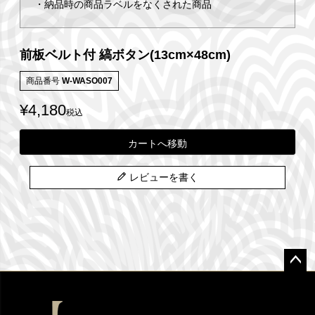
・納品時の商品ラベルをなくされた商品
前板ベルト付 縞ボタン(13cm×48cm)
商品番号
W-WASO007
¥
4,180
税込
カートへ移動
レビューを書く
ペー
ジト
ップ