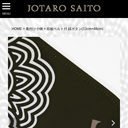
MENU
HOME
着付け小物
前板ベルト付 縞ボタン(13cm×48cm)