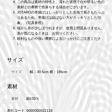
この商品は素材の特性上、濡れた状態で白や明るい色の
素材との摩擦で色落ちする場合がございます。
JOTAROの帯揚げはしっかりとした生地で長さもたっぷ
りあるため、帯揚げは結ばない方がスッキリとした印
象。（写真参照）
端から糸が少しほつれますが、使用上問題ありません。
糸が気になるときは、お切りください。
鋭利なものや強い摩擦によるひっかけにご注意くださ
い。
サイズ
サイズ
幅：30.5cm 横：186cm
素材
素材
絹100％
本社コード: 0000000022118