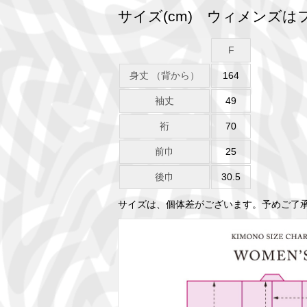
サイズ(cm) ウィメンズ
F
身丈 （背から）
164
袖丈
49
裄
70
前巾
25
後巾
30.5
サイズは、個体差がございます。予めご了