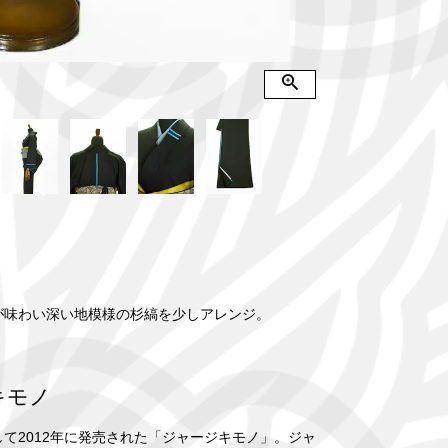
柄が味わい深い地模様の杉縞を少しアレンジ。
。
ジキモノ
2012年に発売された「ジャージキモノ」。ジャ