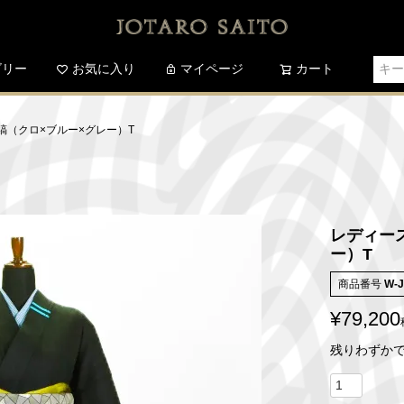
ゴリー
お気に入り
検索
マイページ
カート
縞（クロ×ブルー×グレー）T
レディー
ー）T
商品番号
W-
¥
79,200
残りわずか