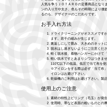
人気を争うＪＯＴＡＲＯの定番商品となり
ンの入り方や太さ、色もその時期により微
るのも、デザイナーのこだわりです。
お手入れ方法
ドライクリーニングがオススメです
ます。若干の縮みが生じます。
裏返しにして畳み、大きめのネット
脱水はし過ぎないようにご注意くだ
軽く脱水後、着物ハンガーにかけて
軽い脱水ですとあまりシワはつきま
110℃以下の低温、低圧で当て布を
※アイロンをする際は必ず「当て布」
イロンはお避け下さい。
乾燥機のご利用はお避け下さい。製
使用上のご注意
素材の特性上ピリング（毛玉）が発
使用時、帯など表面の粗いものとの