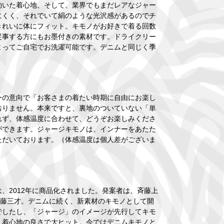
効いた着心地、そして、業界でもまだレアなジャー
にくく、それでいて絹のような光沢感があるのでチ
きれいに体にフィット。キモノがお好きで着る回数
従事する方にもお墨付きの素材です。ドライクリー
よってご自宅でお洗濯可能です。デニムと同じく季
ーの意向で「お客さまの着たい時期に自由にお楽し
おりません。本来ですと、裏地のついていない「単
れず、体感温度に合わせて、どうぞお楽しみくださ
ができます。ジャージキモノは、インナーをあたた
ただいております。（体感温度は個人差がございま
）
2012年に商品化されました。発案者は、斉藤上
斉藤三才。デニムに続く、新素材のキモノとして開
でしたし、「ジャージ」のイメージが先行してキモ
、着心地の良さで大ヒット。今ではデニムキモノと