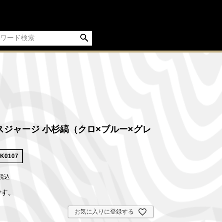
スジャージ 小杉縞（クロ×ブルー×グレ
JK0107
税込
です。
お気に入りに登録する