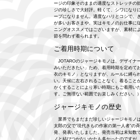
ージの印象そのままの適度なストレッチの
ジの珍しさで大好評。軽くて、シワになり
ープになりません。適度なハリとコシで、
が多いお客さまや、実はキモノのお仕事に
ニングオススメではございますが、素材に
節を問わず着られます。
ご着用時期について
JOTAROのジャージキモノは、デザイナ
みいただきたい」ため、着用時期を定めて
衣のキモノ」となりますが、ルールに縛ら
い。天候に左右されることなく、着ること
かくすることにより寒い時期にもご着用い
す。ご無理ない範囲でお楽しみください。
ジャージキモノの歴史
業界でもまだまだ珍しいジャージキモノは、
太郎の父で“現代きもの作家の第一人者”の
発、発表いたしました。発売当初は未知数
ノと結びつかないかたも多かったのですが