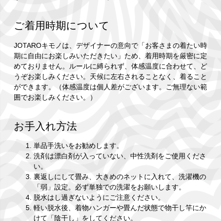
ご着用時期について
JOTAROキモノは、デザイナーの意向で「お客さまの着たい時
期に自由にお楽しみいただきたい」ため、着用時期を厳密に定
めておりません。ルールに縛られず、体感温度に合わせて、ど
うぞお楽しみください。天候に左右されることなく、着ること
ができます。（体感温度は個人差がございます。ご無理ない範
囲でお楽しみください。）
お手入れ方法
単品手洗いをお勧めします。
洗剤は漂白剤が入っていない、中性洗剤をご使用くださ
い。
裏返しにして畳み、大きめのネットに入れて、洗濯機の
「弱」設定。必ず単独での洗濯をお願いします。
脱水はし過ぎないようにご注意ください。
軽い脱水後、着物ハンガーや畳んだ状態で物干し竿にか
けて「陰干し」をしてください。