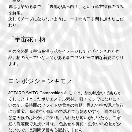
ご提案。
裏地も染める事で、「裏地が真っ白！」という単衣特有の悩み
を解消。
決してチープにならないように、一手間も二手間も加えたこだ
わり。
「宇宙花」柄
その名の通り宇宙を漂う花をイメージしてデザインされた作
品。柄の入っていない間がある事でワンピース的な着姿になり
ます。
コンポジションキモノ
JOTARO SAITO Composition キモノは、絹の風合いで柔らか
くしっとりとしたポリエステル素材。 軽くてシワになりにく
いので、長時間のフライトや電車の移動、畳んで持ち運ぶ旅行
にも重宝。 吸湿性が低いので濡れても乾きやすく、雨の日な
ど悪天候のお出かけに便利。 汚れたり匂いが付いたら、ご家
庭の洗濯機で丸洗い可能。 色あせや黄変・虫食いの心配が少
ないので、長期間保管も心配ありません。