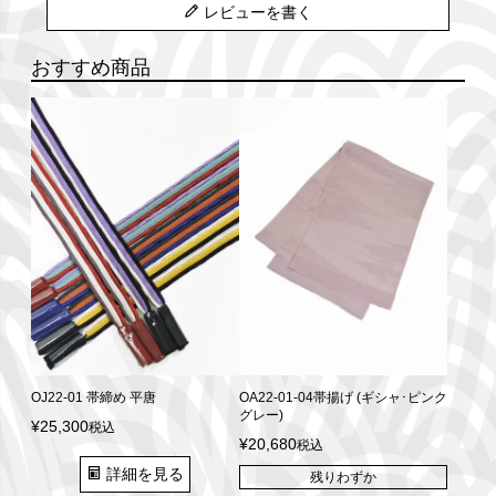
レビューを書く
おすすめ商品
OJ22-01 帯締め 平唐
OA22-01-04帯揚げ (ギシャ･ピンク
グレー)
¥
25,300
税込
¥
20,680
税込
詳細を見る
残りわずか