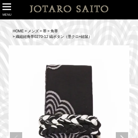
MENU
HOME
メンズ
帯
角帯
織組紐角帯0270-12 縞ボタン（墨クロ×紐鼠）