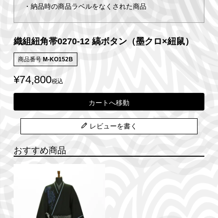
・納品時の商品ラベルをなくされた商品
織組紐角帯0270-12 縞ボタン（墨クロ×紐鼠）
商品番号
M-KO152B
¥
74,800
税込
カートへ移動
レビューを書く
おすすめ商品