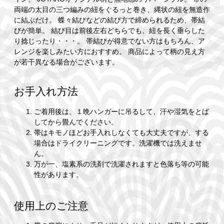
両端の太目の三つ編みの紐をぐるっと巻き、縄状の紐を無造作
に結ぶだけ。 蝶々結びなどの結び方で締められるため、帯結
びが簡単。 結び目は前後左右どちらでも、紐を長く垂らした
り捻じったり・・・。 帯結びが得意でない方はもちろん、ア
レンジを楽しみたい方におすすめ。 商品によって柄の見え方
が若干異なる場合がございます。
お手入れ方法
ご着用後は、１晩ハンガーに吊るして、汗や湿気をとば
してから畳んでください。
帯はキモノほどお手入れしなくても大丈夫ですが、する
場合はドライクリーニングです。洗濯機では洗えませ
ん。
万が一、塩素系の洗剤で洗濯されますと色落ち等の可能
性があります。
使用上のご注意