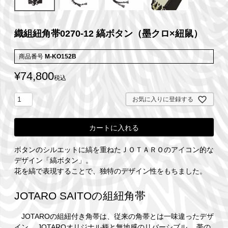
織組紐角帯0270-12 縞ボタン（墨クロ×紐鼠）
商品番号
M-KO152B
¥
74,800
税込
お気に入りに登録する
カートに入れる
ボタンのシルエットに縞を重ねたＪＯＴＡＲＯのアイコン的な
デザイン「縞ボタン」。
花を縞で表現することで、独特のデザイン性をもちました。
JOTARO SAITOの組紐角帯
JOTAROの組紐付き角帯は、従来の角帯とは一味違ったデザ
イン。 JOTAROオリジナル柄と無地感のリバーシブル。 帯の