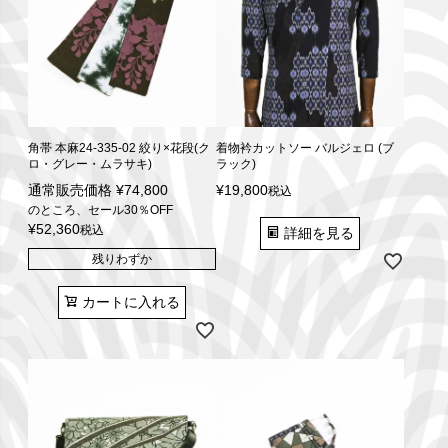
角帯 本麻24-335-02 絞り×花段(ク
着物衿カットソー バルジェロ (ブ
ロ・グレー・ムラサキ)
ラック)
通常販売価格
¥
74,800
¥
19,800
税込
のところ、セール30％OFF
¥
52,360
税込
詳細を見る
残りわずか
カートに入れる