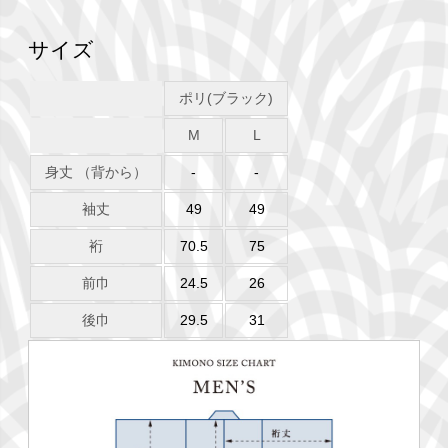
サイズ
ポリ(ブラック)
M
L
身丈 （背から）
-
-
袖丈
49
49
裄
70.5
75
前巾
24.5
26
後巾
29.5
31