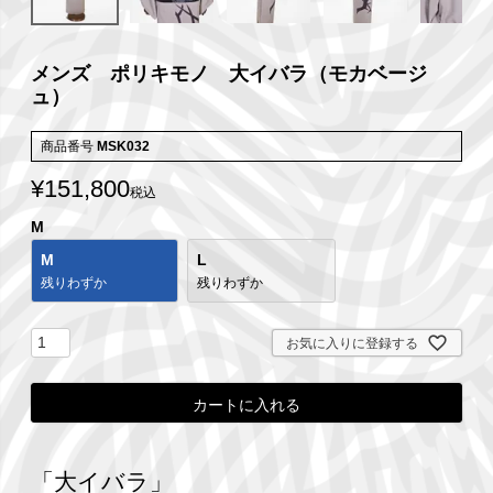
メンズ ポリキモノ 大イバラ（モカベージ
ュ）
商品番号
MSK032
¥
151,800
税込
M
M
L
残りわずか
残りわずか
お気に入りに登録する
カートに入れる
「大イバラ」