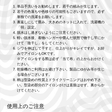
単品手洗いをお勧めします。若干の縮みが生じます。
若干の色落ちや色移りの可能性もございますので、必ず
単独での洗濯をお願いします。
裏返しにして畳み、大きめのネットに入れて、洗濯機の
「弱」設定。
脱水はし過ぎないようにご注意ください。
軽い脱水後、着物ハンガーや畳んだ状態で物干し竿にか
けて「陰干し」をしてください。
シワを伸ばして干すと、仕上がりがキレイですが、お好
みでアイロンもOKです。
※アイロンをする際は必ず「当て布」の上からおかけく
ださい。
乾燥機のご利用はお避け下さい。製品にゆがみ等が生じ
る場合がございます。
柄は型染めの性質上ドライクリーニングはおやめ下さ
い。型染め部分のアイロンがけは直接はせず、裏からか
けてください。
使用上のご注意