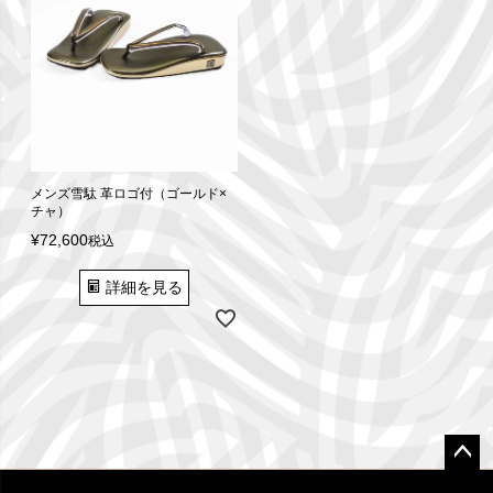
メンズ雪駄 革ロゴ付（ゴールド×
チャ）
¥
72,600
税込
詳細を見る
ペー