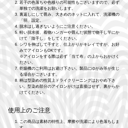
若干の色落ちや色移りの可能性もございますので、必ず
単独での洗濯をお願いします。
裏返しにして畳み、大きめのネットに入れて、洗濯機の
「弱」設定。
脱水はし過ぎないようにご注意ください。
軽い脱水後、着物ハンガーや畳んだ状態で物干し竿にか
けて「陰干し」をしてください。
シワを伸ばして干すと、仕上がりがキレイですが、お好
みでアイロンもOKです。
※アイロンをする際は必ず「当て布」の上からおかけく
ださい。
乾燥機のご利用はお避け下さい。製品にゆがみ等が生じ
る場合がございます。
柄は型染めの性質上ドライクリーニングはおやめ下さ
い。型染め部分のアイロンがけは直接はせず、裏からか
けてください。
使用上のご注意
この商品は素材の特性上、摩擦や洗濯により色落ちしま
す。