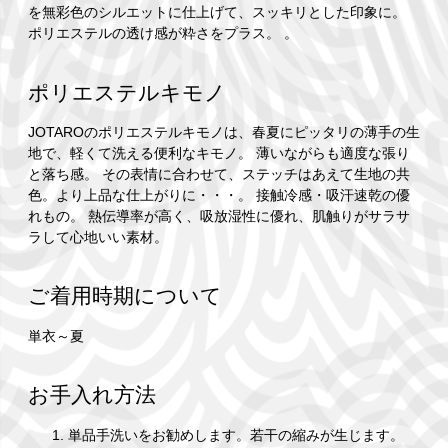
を無彩色のシルエットに仕上げて、スッキリとした印象に。
ポリエステルの透け感が粋さをプラス。 。
ポリエステルキモノ
JOTAROのポリエステルキモノは、春夏にピッタリの薄手の生
地で、軽くて洗える便利なキモノ。 薄いながらも適度な張り
と落ち感。 その表情に合わせて、ステッチはあえて生地の共
色。より上品な仕上がりに・・・。 接触冷感・吸汗速乾の優
れもの。 熱伝導率が高く、吸放湿性に優れ、肌触りがサラサ
ラして心地いい素材。
ご着用時期について
単衣～夏
お手入れ方法
単品手洗いをお勧めします。若干の縮みが生じます。