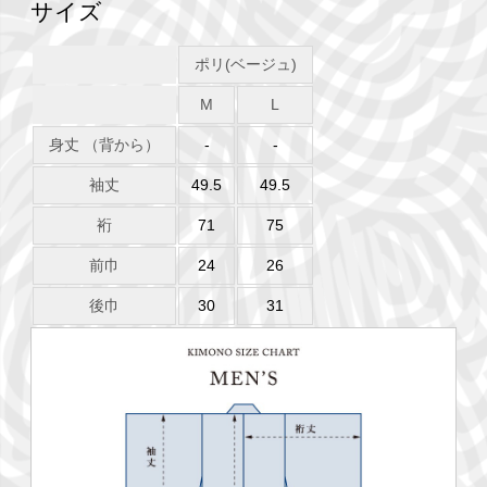
サイズ
ポリ(ベージュ)
M
L
身丈 （背から）
-
-
袖丈
49.5
49.5
裄
71
75
前巾
24
26
後巾
30
31