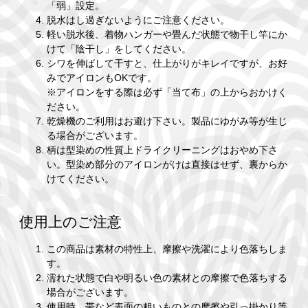
「弱」設定。
脱水はし過ぎないようにご注意ください。
軽い脱水後、着物ハンガーや畳んだ状態で物干し竿にか
けて「陰干し」をしてください。
シワを伸ばして干すと、仕上がりがキレイですが、お好
みでアイロンもOKです。
※アイロンをする際は必ず「当て布」の上からおかけく
ださい。
乾燥機のご利用はお避け下さい。製品にゆがみ等が生じ
る場合がございます。
柄は型染めの性質上ドライクリーニングはおやめ下さ
い。型染め部分のアイロンがけは直接はせず、裏からか
けてください。
使用上のご注意
この商品は素材の特性上、摩擦や洗濯により色落ちしま
す。
濡れた状態で白や明るい色の素材との摩擦で色落ちする
場合がございます。
使用時、帯など表面の粗いものとの摩擦や引っ掛かり等