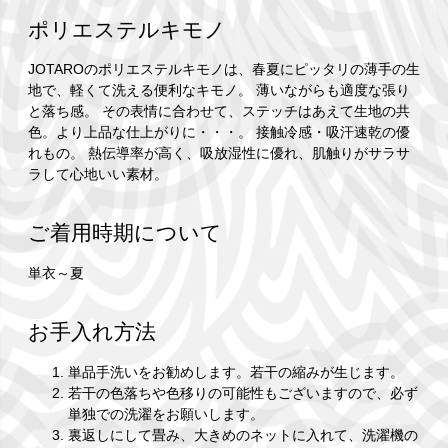
ポリエステルキモノ
JOTAROのポリエステルキモノは、春夏にピッタリの薄手の生
地で、軽くて洗える便利なキモノ。 薄いながらも適度な張り
と落ち感。 その表情に合わせて、ステッチはあえて生地の共
色。より上品な仕上がりに・・・。 接触冷感・吸汗速乾の優
れもの。 熱伝導率が高く、吸放湿性に優れ、肌触りがサラサ
ラして心地いい素材。
ご着用時期について
単衣～夏
お手入れ方法
単品手洗いをお勧めします。若干の縮みが生じます。
若干の色落ちや色移りの可能性もございますので、必ず
単独での洗濯をお願いします。
裏返しにして畳み、大きめのネットに入れて、洗濯機の