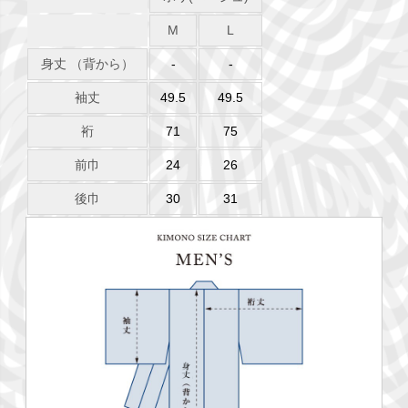
M
L
身丈 （背から）
-
-
袖丈
49.5
49.5
裄
71
75
前巾
24
26
後巾
30
31