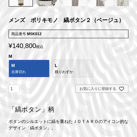
メンズ ポリキモノ 縞ボタン２（ベージュ）
商品番号
MSK012
¥
140,800
税込
M
M
L
在庫切れ
残りわずか
お気に入りに登録する
「縞ボタン」柄
ボタンのシルエットに縞を重ねたＪＯＴＡＲＯのアイコン的な
デザイン「縞ボタン」。