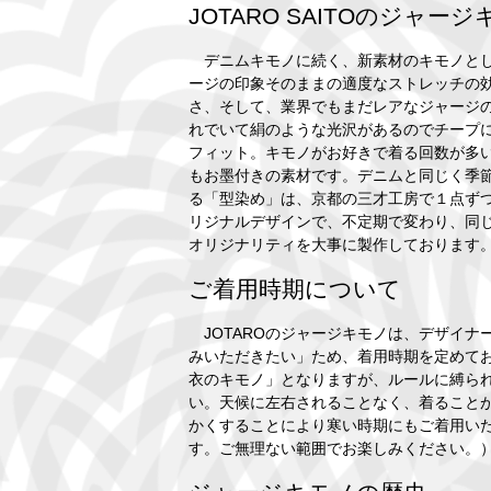
JOTARO SAITOのジャー
デニムキモノに続く、新素材のキモノとして
ージの印象そのままの適度なストレッチの
さ、そして、業界でもまだレアなジャージ
れでいて絹のような光沢があるのでチープ
フィット。キモノがお好きで着る回数が多
もお墨付きの素材です。デニムと同じく季節
る「型染め」は、京都の三才工房で１点ずつ
リジナルデザインで、不定期で変わり、同
オリジナリティを大事に製作しております
ご着用時期について
JOTAROのジャージキモノは、デザイナ
みいただきたい」ため、着用時期を定めて
衣のキモノ」となりますが、ルールに縛ら
い。天候に左右されることなく、着ること
かくすることにより寒い時期にもご着用い
す。ご無理ない範囲でお楽しみください。