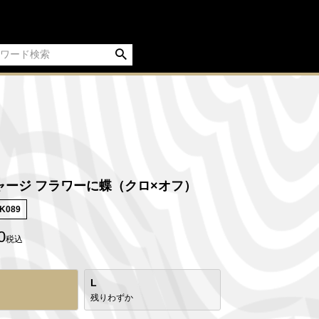
ャージ フラワーに蝶（クロ×オフ）
K089
0
税込
L
残りわずか