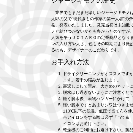
ジャージキモノの歴史
業界でもまだまだ珍しいジャージキモノは、
太郎の父で“現代きもの作家の第一人者”の
発、発表いたしました。発売当初は未知数
ノと結びつかないかたも多かったのですが
人気を争うＪＯＴＡＲＯの定番商品となり
ンの入り方や太さ、色もその時期により微
るのも、デザイナーのこだわりです。
お手入れ方法
ドライクリーニングがオススメです
ます。若干の縮みが生じます。
裏返しにして畳み、大きめのネット
脱水はし過ぎないようにご注意くだ
軽く脱水後、着物ハンガーにかけて
軽い脱水ですとあまりシワはつきま
110℃以下の低温、低圧で当て布を
※アイロンをする際は必ず「当て布」
イロンはお避け下さい。
乾燥機のご利用はお避け下さい。製