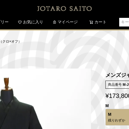
ゴリー
お気に入り
検索
マイページ
カート
（クロ×オフ）
メンズジ
商品番号
M-J
¥
173,80
M
M
残りわずか