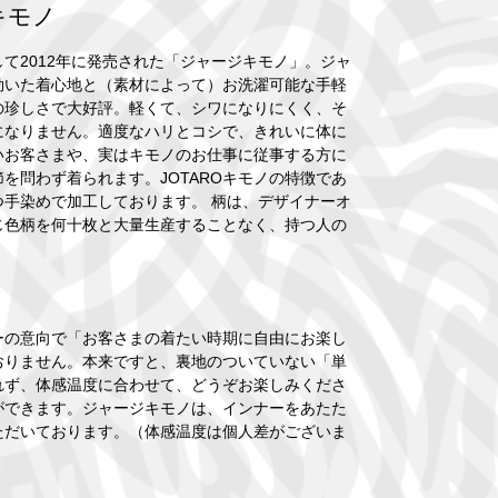
ジキモノ
2012年に発売された「ジャージキモノ」。ジャ
効いた着心地と（素材によって）お洗濯可能な手軽
の珍しさで大好評。軽くて、シワになりにくく、そ
になりません。適度なハリとコシで、きれいに体に
いお客さまや、実はキモノのお仕事に従事する方に
を問わず着られます。JOTAROキモノの特徴であ
手染めで加工しております。 柄は、デザイナーオ
じ色柄を何十枚と大量生産することなく、持つ人の
。
ーの意向で「お客さまの着たい時期に自由にお楽し
おりません。本来ですと、裏地のついていない「単
れず、体感温度に合わせて、どうぞお楽しみくださ
ができます。ジャージキモノは、インナーをあたた
ただいております。（体感温度は個人差がございま
）