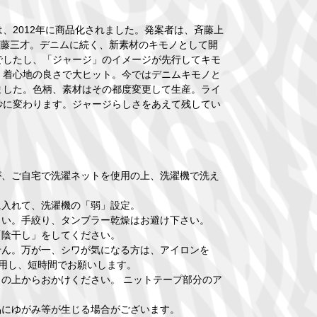
2012年に商品化されました。発案者は、斉藤上
斉藤三才。デニムに続く、新素材のキモノとして開
でしたし、「ジャージ」のイメージが先行してキモ
、着心地の良さで大ヒット。今ではデニムキモノと
ました。色柄、素材はその都度変更して生産。ライ
妙に変わります。ジャージらしさをあえて残してい
が、ご自宅で洗濯ネットを使用の上、洗濯機で洗え
に入れて、洗濯機の「弱」設定。
さい。手絞り、タンブラー乾燥はお避け下さい。
「陰干し」をしてください。
せん。万が一、シワが気になる方は、アイロンを
使用し、短時間でお願いします。
の上からおかけください。 ニットテープ部分のア
品にゆがみ等が生じる場合がございます。