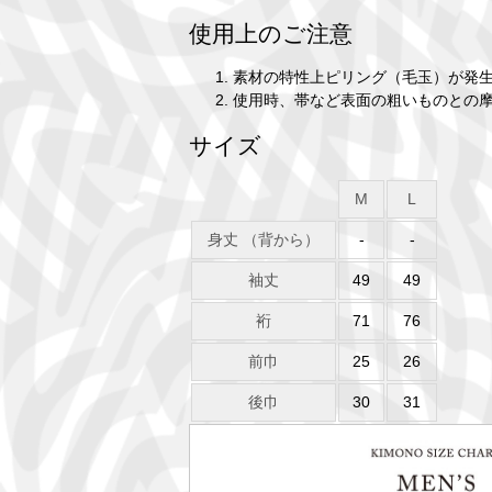
使用上のご注意
素材の特性上ピリング（毛玉）が発
使用時、帯など表面の粗いものとの
サイズ
M
L
身丈 （背から）
-
-
袖丈
49
49
裄
71
76
前巾
25
26
後巾
30
31