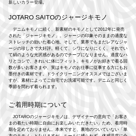
新しいカラー登場。
JOTARO SAITOのジャージキモノ
デニムキモノに続く、新素材のキモノとして2012年に発売
された「ジャージキモノ」。ジャージの印象そのままの適度な
ストレッチの効いた着心地、そして、業界でもまだレアなジャ
ージの珍しさで大好評。軽くて、シワになりにくく、それでい
て絹のような光沢感があるのでチープになりません。適度なハ
リとコシで、きれいに体にフィット。キモノがお好きで着る回
数が多いお客さまや、実はキモノのお仕事に従事する方にもお
墨付きの素材です。ドライクリーニングオススメではございま
すが、素材によってご自宅でお洗濯可能です。デニムと同じく
季節を問わず着られます。
ご着用時期について
JOTAROのジャージキモノは、デザイナーの意向で「お客さ
まの着たい時期に自由にお楽しみいただきたい」ため、着用時
期を定めておりません。本来ですと、裏地のついていない「単
衣のキモノ」となりますが、ルールに縛られず、体感温度に合