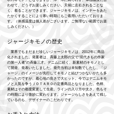
わせて、どうぞお楽しみください。天候に左右されることな
く、着ることができます。ジャージキモノは、インナーをあた
たかくすることにより寒い時期にもご着用いただいておりま
す。（体感温度は個人差がございます。ご無理ない範囲でお楽
しみください。）
ジャージキモノの歴史
業界でもまだまだ珍しいジャージキモノは、2012年に商品
化されました。発案者は、斉藤上太郎の父で“現代きもの作家
の第一人者”の斉藤三才。デニムに続く、新素材のキモノとし
て開発、発表いたしました。発売当初は未知数でしたし、「ジ
ャージ」のイメージが先行してキモノと結びつかないかたも多
かったのですが、着心地の良さで大ヒット。今ではデニムキモ
ノと人気を争うＪＯＴＡＲＯの定番商品となりました。色柄、
素材はその都度変更して生産。ラインの入り方や太さ、色もそ
の時期により微妙に変わります。ジャージらしさをあえて残し
ているのも、デザイナーのこだわりです。