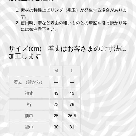
素材の特性上ピリング（毛玉）が発生する場合がありま
す。
使用時、帯など表面の粗いものとの摩擦や引っ掛かり等
には御注意下さい。
サイズ(cm) 着丈はお客さまのご寸法に
加工します
M
L
着丈 （背から）
―
―
袖丈
49
49
裄
73
76
前巾
25
26.5
後巾
30
31