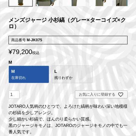
メンズジャージ 小杉縞（グレー×ターコイズ×ク
ロ）
商品番号
M-JK075
¥
79,200
税込
M
M
L
在庫切れ
残りわずか
お気に入りに登録する
JOTARO人気柄のひとつで、よろけた縞柄が味わい深い地模様
の杉縞を少しアレンジ。
少し細かい杉縞で、ほんのり柔らかい質感。
黒のジャージキモノは、JOTAROのジャージキモノの中でも一
番人気です。