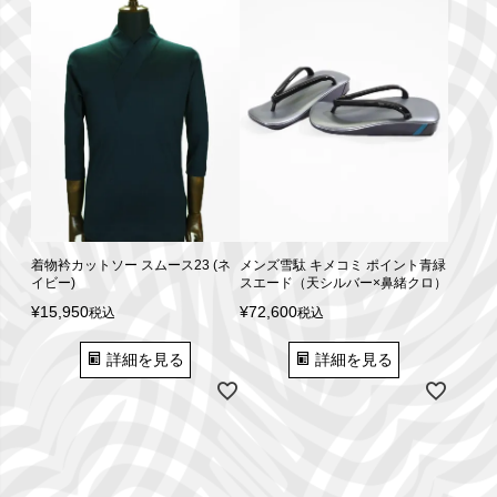
着物衿カットソー スムース23 (ネ
メンズ雪駄 キメコミ ポイント青緑
イビー)
スエード（天シルバー×鼻緒クロ）
¥
15,950
¥
72,600
税込
税込
詳細を見る
詳細を見る