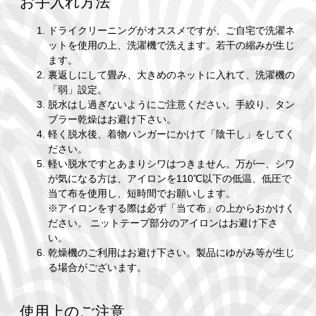
お手入れ方法
ドライクリーニングがオススメですが、ご自宅で洗濯ネ
ットを使用の上、洗濯機で洗えます。若干の縮みが生じ
ます。
裏返しにして畳み、大きめのネットに入れて、洗濯機の
「弱」設定。
脱水はし過ぎないようにご注意ください。手絞り、タン
ブラー乾燥はお避け下さい。
軽く脱水後、着物ハンガーにかけて「陰干し」をしてく
ださい。
軽い脱水ですとあまりシワはつきません。万が一、シワ
が気になる方は、アイロンを110℃以下の低温、低圧で
当て布を使用し、短時間でお願いします。
※アイロンをする際は必ず「当て布」の上からおかけく
ださい。 ニットテープ部分のアイロンはお避け下さ
い。
乾燥機のご利用はお避け下さい。製品にゆがみ等が生じ
る場合がございます。
使用上のご注意