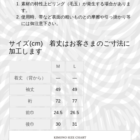
素材の特性上ピリング（毛玉）が発生する場合がありま
す。
使用時、帯など表面の粗いものとの摩擦や引っ掛かり等
には御注意下さい。
サイズ(cm) 着丈はお客さまのご寸法に
加工します
M
L
着丈 （背から）
―
―
袖丈
49
49
裄
72
77
前巾
24.5
26.5
後巾
30
31