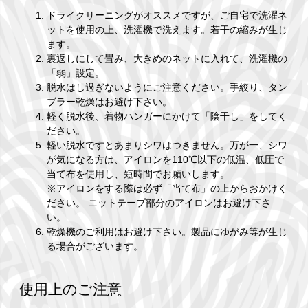
ドライクリーニングがオススメですが、ご自宅で洗濯ネ
ットを使用の上、洗濯機で洗えます。若干の縮みが生じ
ます。
裏返しにして畳み、大きめのネットに入れて、洗濯機の
「弱」設定。
脱水はし過ぎないようにご注意ください。手絞り、タン
ブラー乾燥はお避け下さい。
軽く脱水後、着物ハンガーにかけて「陰干し」をしてく
ださい。
軽い脱水ですとあまりシワはつきません。万が一、シワ
が気になる方は、アイロンを110℃以下の低温、低圧で
当て布を使用し、短時間でお願いします。
※アイロンをする際は必ず「当て布」の上からおかけく
ださい。 ニットテープ部分のアイロンはお避け下さ
い。
乾燥機のご利用はお避け下さい。製品にゆがみ等が生じ
る場合がございます。
使用上のご注意