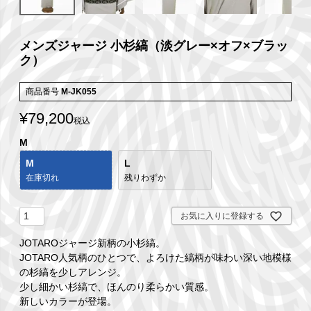
メンズジャージ 小杉縞（淡グレー×オフ×ブラッ
ク）
商品番号
M-JK055
¥
79,200
税込
M
M
L
在庫切れ
残りわずか
お気に入りに登録する
JOTAROジャージ新柄の小杉縞。
JOTARO人気柄のひとつで、よろけた縞柄が味わい深い地模様
の杉縞を少しアレンジ。
少し細かい杉縞で、ほんのり柔らかい質感。
新しいカラーが登場。