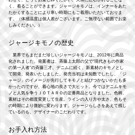
く、着ることができます。ジャージキモノは、インナーをあた
たかくすることにより寒い時期にもご着用いただいておりま
す。（体感温度は個人差がございます。ご無理ない範囲でお楽
しみください。）
ジャージキモノの歴史
業界でもまだまだ珍しいジャージキモノは、2012年に商品
化されました。発案者は、斉藤上太郎の父で“現代きもの作家
の第一人者”の斉藤三才。デニムに続く、新素材のキモノとし
て開発、発表いたしました。発売当初は未知数でしたし、「ジ
ャージ」のイメージが先行してキモノと結びつかないかたも多
かったのですが、着心地の良さで大ヒット。今ではデニムキモ
ノと人気を争うＪＯＴＡＲＯの定番商品となりました。色柄、
素材はその都度変更して生産。ラインの入り方や太さ、色もそ
の時期により微妙に変わります。ジャージらしさをあえて残し
ているのも、デザイナーのこだわりです。
お手入れ方法