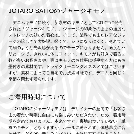
JOTARO SAITOのジャージキモノ
デニムキモノに続く、新素材のキモノとして2012年に発売
された「ジャージキモノ」。ジャージの印象そのままの適度な
ストレッチの効いた着心地、そして、業界でもまだレアなジャ
ージの珍しさで大好評。軽くて、シワになりにくく、それでい
て絹のような光沢感があるのでチープになりません。適度なハ
リとコシで、きれいに体にフィット。キモノがお好きで着る回
数が多いお客さまや、実はキモノのお仕事に従事する方にもお
墨付きの素材です。ドライクリーニングオススメではございま
すが、素材によってご自宅でお洗濯可能です。デニムと同じく
季節を問わず着られます。
ご着用時期について
JOTAROのジャージキモノは、デザイナーの意向で「お客さ
まの着たい時期に自由にお楽しみいただきたい」ため、着用時
期を定めておりません。本来ですと、裏地のついていない「単
衣のキモノ」となりますが、ルールに縛られず、体感温度に合
わせて、どうぞお楽しみください。天候に左右されることな