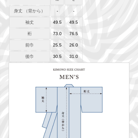
身丈 （背から）
-
-
袖丈
49.5
49.5
裄
73.0
76.5
前巾
25.5
26.0
後巾
30.5
31.0