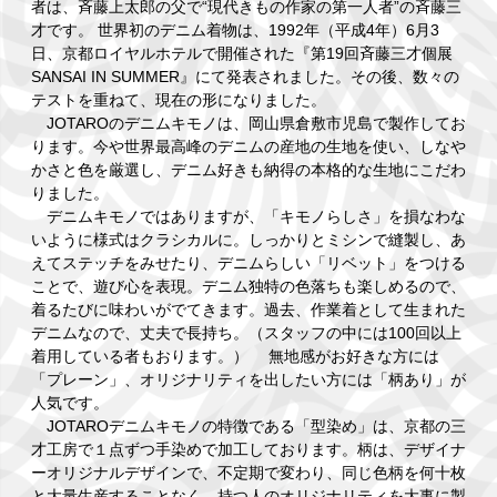
者は、斉藤上太郎の父で“現代きもの作家の第一人者”の斉藤三
才です。 世界初のデニム着物は、1992年（平成4年）6月3
日、京都ロイヤルホテルで開催された『第19回斉藤三才個展
SANSAI IN SUMMER』にて発表されました。その後、数々の
テストを重ねて、現在の形になりました。
JOTAROのデニムキモノは、岡山県倉敷市児島で製作してお
ります。今や世界最高峰のデニムの産地の生地を使い、しなや
かさと色を厳選し、デニム好きも納得の本格的な生地にこだわ
りました。
デニムキモノではありますが、「キモノらしさ」を損なわな
いように様式はクラシカルに。しっかりとミシンで縫製し、あ
えてステッチをみせたり、デニムらしい「リベット」をつける
ことで、遊び心を表現。デニム独特の色落ちも楽しめるので、
着るたびに味わいがでてきます。過去、作業着として生まれた
デニムなので、丈夫で長持ち。（スタッフの中には100回以上
着用している者もおります。） 無地感がお好きな方には
「プレーン」、オリジナリティを出したい方には「柄あり」が
人気です。
JOTAROデニムキモノの特徴である「型染め」は、京都の三
才工房で１点ずつ手染めで加工しております。柄は、デザイナ
ーオリジナルデザインで、不定期で変わり、同じ色柄を何十枚
と大量生産することなく、持つ人のオリジナリティを大事に製