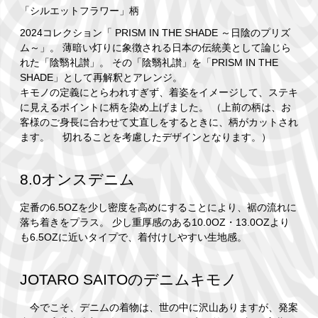
「シルエットフラワー」柄
2024コレクション「 PRISM IN THE SHADE ～日陰のプリズ
ム～」。 薄暗い灯りに象徴される日本の伝統美として論じら
れた「陰翳礼讃」。 その「陰翳礼讃」を「PRISM IN THE
SHADE」として再解釈とアレンジ。
キモノの定義にとらわれすぎず、着姿をイメージして、ステキ
に見えるポイントに柄を染め上げました。 （上前の柄は、お
客様のご身長に合わせて丈直しをするときに、柄がカットされ
ます。 切れることを考慮したデザインとなります。）
8.0オンスデニム
定番の6.5OZを少し密度を高めにすることにより、裾の流れに
落ち着きをプラス。 少し重厚感のある10.0OZ・13.0OZより
も6.5OZに近いタイプで、着付けしやすい生地感。
JOTARO SAITOのデニムキモノ
今でこそ、デニムの着物は、世の中に沢山ありますが、発案