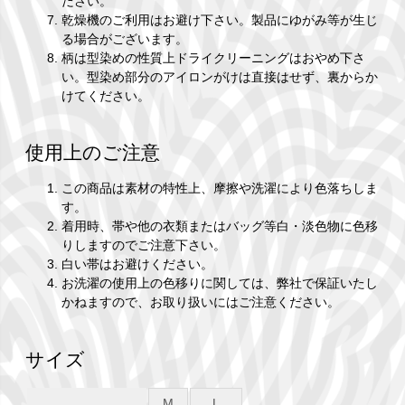
ださい。
乾燥機のご利用はお避け下さい。製品にゆがみ等が生じ
る場合がございます。
柄は型染めの性質上ドライクリーニングはおやめ下さ
い。型染め部分のアイロンがけは直接はせず、裏からか
けてください。
使用上のご注意
この商品は素材の特性上、摩擦や洗濯により色落ちしま
す。
着用時、帯や他の衣類またはバッグ等白・淡色物に色移
りしますのでご注意下さい。
白い帯はお避けください。
お洗濯の使用上の色移りに関しては、弊社で保証いたし
かねますので、お取り扱いにはご注意ください。
サイズ
M
L