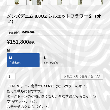
メンズデニム 8.0OZ シルエットフラワー２（オ
フ）
商品番号
M-DK069
¥
151,800
税込
M
M
L
在庫切れ
残りわずか
お気に入りに登録する
JOTAROデニム定番の6.5OZにはないカラーのオフ。
あえて秋冬におすすめ。
ダークトーンの小物が多くなりがちな季節だからこそ、“オ
フ”がアクセントに。
ステッチのクロもポイント。