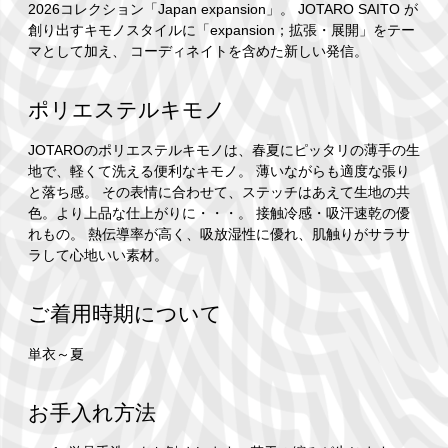
2026コレクション「Japan expansion」。 JOTARO SAITO が
創り出すキモノスタイルに「expansion；拡張・展開」をテー
マとして加え、 コーディネイトを含めた新しい発信。
ポリエステルキモノ
JOTAROのポリエステルキモノは、春夏にピッタリの薄手の生
地で、軽くて洗える便利なキモノ。 薄いながらも適度な張り
と落ち感。 その表情に合わせて、ステッチはあえて生地の共
色。より上品な仕上がりに・・・。 接触冷感・吸汗速乾の優
れもの。 熱伝導率が高く、吸放湿性に優れ、肌触りがサラサ
ラして心地いい素材。
ご着用時期について
単衣～夏
お手入れ方法