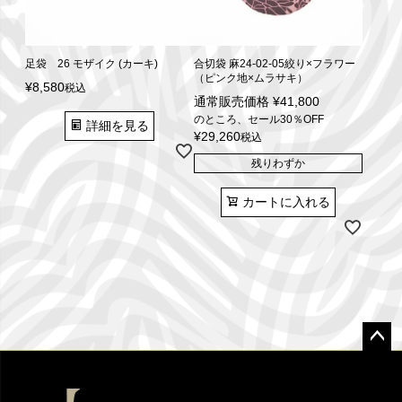
足袋 26 モザイク (カーキ)
合切袋 麻24-02-05絞り×フラワー
（ピンク地×ムラサキ）
¥
8,580
税込
通常販売価格
¥
41,800
のところ、セール30％OFF
詳細を見る
¥
29,260
税込
残りわずか
カートに入れる
ペー
ジト
ップ