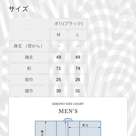
サイズ
ポリ(ブラック)
M
L
身丈 （背から）
-
-
袖丈
49
49
裄
71
74
前巾
25
26
後巾
30
31