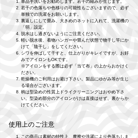
単品手洗いをお勧めします。若干の縮みが生じます。
若干の色落ちや色移りの可能性もございますので、必ず
単独での洗濯をお願いします。
裏返しにして畳み、大きめのネットに入れて、洗濯機の
「弱」設定。
脱水はし過ぎないようにご注意ください。
軽い脱水後、着物ハンガーや畳んだ状態で物干し竿にか
けて「陰干し」をしてください。
シワを伸ばして干すと、仕上がりがキレイですが、お好
みでアイロンもOKです。
※アイロンをする際は必ず「当て布」の上からおかけく
ださい。
乾燥機のご利用はお避け下さい。製品にゆがみ等が生じ
る場合がございます。
柄は型染めの性質上ドライクリーニングはおやめ下さ
い。型染め部分のアイロンがけは直接はせず、裏からか
けてください。
使用上のご注意
この商品は素材の特性上、摩擦や洗濯により色落ちしま