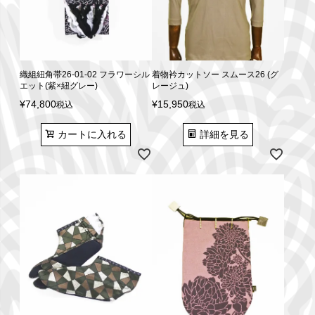
織組紐角帯26-01-02 フラワーシル
着物衿カットソー スムース26 (グ
エット(紫×紐グレー)
レージュ)
¥
74,800
¥
15,950
税込
税込
カートに入れる
詳細を見る