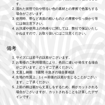
す。
濡れた状態で白や明るい色の素材との摩擦で色落ちする
場合がございます。
使用時、帯など表面の粗いものとの摩擦や引っ掛かり等
には御注意下さい。
お洗濯や使用上の色移りに関しては、弊社で保証いたし
かねますので、お取り扱いにはご注意ください。
備考
サイズには若干の誤差がございます。
お客様のご利用環境により、色目に違いが発生する場合
がございます。どうぞご了承ください。
丈直し納期：3週間 ※急ぎの場合要相談
生地の性質上、1ｃｍ前後の誤差が生じることがござい
ます。ご了承ください
上前の柄は裾から丈直しをするため、柄がカットされる
場合がございますが、カットされることを計算したデザ
インです。