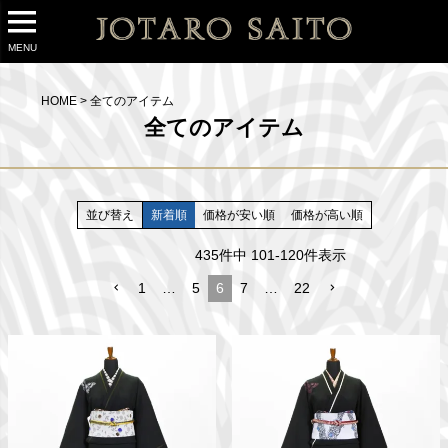
MENU
HOME
全てのアイテム
全てのアイテム
並び替え
新着順
価格が安い順
価格が高い順
435
件中
101
-
120
件表示
1
…
5
6
7
…
22