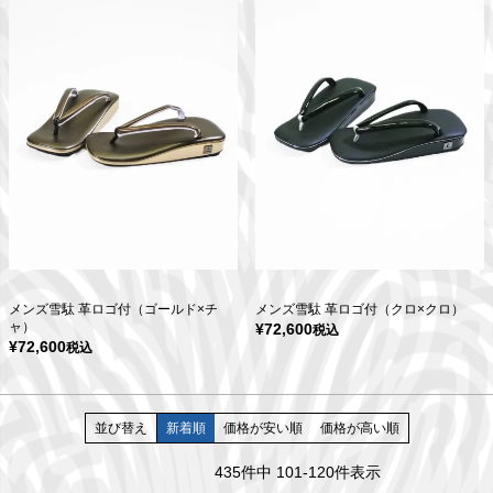
メンズ雪駄 革ロゴ付（ゴールド×チ
メンズ雪駄 革ロゴ付（クロ×クロ）
ャ）
¥
72,600
税込
¥
72,600
税込
並び替え
新着順
価格が安い順
価格が高い順
435
件中
101
-
120
件表示