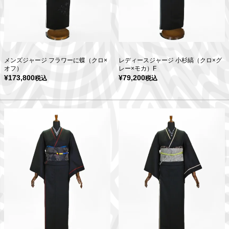
メンズジャージ フラワーに蝶（クロ×
レディースジャージ 小杉縞（クロ×グ
オフ）
レー×モカ）F
¥
173,800
¥
79,200
税込
税込