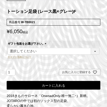
トーション足袋 (レース黒×グレー)F
商品番号
W-TB0021
¥
6,050
税込
ギフト包装をお選び下さい。
(
必
※ギフト包装について
須
)
お気に入りに登録する
カートに入れる
2018きものサローネ「OnenadOnly-唯一無二ｰ」新柄。
JOTAROの中では初のソックス型の足袋。
柔らかい履き心地。