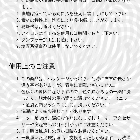
強い脱水や洗濯後長時間の放置は、型崩れの原因となり
ます。
底地は湿っている間に形を整え日陰干しにして下さい。
素材の特性上、洗濯により多少縮むことがあります。
乾燥機はお避けください。
アイロンは当て布を使用し短時間でお当て下さい。
タンブラー加工はお避け下さい。
塩素系漂白剤は使用しないでください。
使用上のご注意
この商品は、パッケージから出された時に左右の長さが
違う事がありますが、着用に支障ございません。
色移りの原因になりますので、色の異なるもの一緒に洗
ったり、脱水後の重ね置きは避けてください。 （ニッ
ト足袋と内ソックスも別にお洗いください。）
洗濯により多少縮むことがあります。
ニット足袋は、繊細な作りになっております。アクセサ
リーや突起物への引っ掛かりにご注意ください。
干す時は風通しの良い日陰をお選びください。
一度履いた足袋は返品・交換をいたしかねます。お洗濯