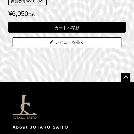
商品番号
W-TB0021
¥
6,050
税込
カートへ移動
レビューを書く
ペー
ジト
ップ
へ
About JOTARO SAITO