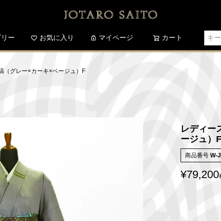
ゴリー
お気に入り
検索
マイページ
カート
縞（グレー×カーキ×ベージュ）F
レディー
ージュ）
商品番号
W-J
¥
79,200