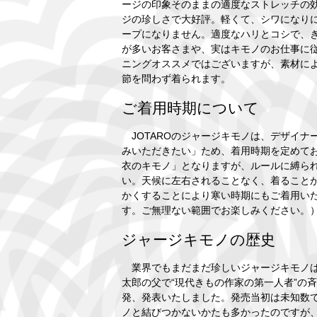
ージの印象そのままの適度なストレッチの
ジの珍しさで大好評。軽くて、シワになり
ープになりません。適度なハリとコシで、
が多いお客さまや、実はキモノのお仕事に
ニングオススメではございますが、素材に
節を問わず着られます。
ご着用時期について
JOTAROのジャージキモノは、デザイナ
みいただきたい」ため、着用時期を定めて
衣のキモノ」となりますが、ルールに縛ら
い。天候に左右されることなく、着ること
かくすることにより寒い時期にもご着用い
す。ご無理ない範囲でお楽しみください。
ジャージキモノの歴史
業界でもまだまだ珍しいジャージキモノは、
太郎の父で“現代きもの作家の第一人者”の
発、発表いたしました。発売当初は未知数
ノと結びつかないかたも多かったのですが