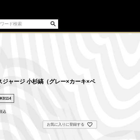
スジャージ 小杉縞（グレー×カーキ×ベ
F
K0114
税込
お気に入りに登録する