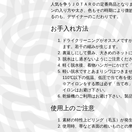
人気を争うＪＯＴＡＲＯの定番商品となり
ンの入り方や太さ、色もその時期により微
るのも、デザイナーのこだわりです。
お手入れ方法
ドライクリーニングがオススメです
ます。若干の縮みが生じます。
裏返しにして畳み、大きめのネット
脱水はし過ぎないようにご注意くだ
軽く脱水後、着物ハンガーにかけて
軽い脱水ですとあまりシワはつきま
110℃以下の低温、低圧で当て布を
※アイロンをする際は必ず「当て布」
イロンはお避け下さい。
乾燥機のご利用はお避け下さい。製
使用上のご注意
素材の特性上ピリング（毛玉）が発
使用時、帯など表面の粗いものとの