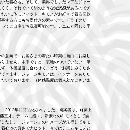
効いた着心地、そして、業界でもまだレアなジャー
にくく、それでいて絹のような光沢感があるのでチ
きれいに体にフィット。キモノがお好きで着る回数
従事する方にもお墨付きの素材です。ドライクリー
よってご自宅でお洗濯可能です。デニムと同じく季
ーの意向で「お客さまの着たい時期に自由にお楽し
おりません。本来ですと、裏地のついていない「単
れず、体感温度に合わせて、どうぞお楽しみくださ
ができます。ジャージキモノは、インナーをあたた
ただいております。（体感温度は個人差がございま
）
2012年に商品化されました。発案者は、斉藤上
斉藤三才。デニムに続く、新素材のキモノとして開
でしたし、「ジャージ」のイメージが先行してキモ
、着心地の良さで大ヒット。今ではデニムキモノと