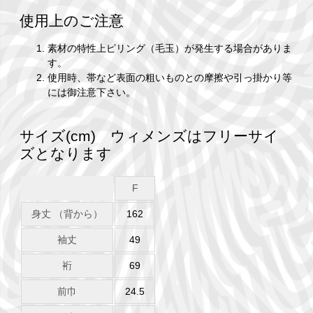
使用上のご注意
素材の特性上ピリング（毛玉）が発生する場合がありま
す。
使用時、帯など表面の粗いものとの摩擦や引っ掛かり等
には御注意下さい。
サイズ(cm) ウィメンズはフリーサイ
ズとなります
F
身丈 （背から）
162
袖丈
49
裄
69
前巾
24.5