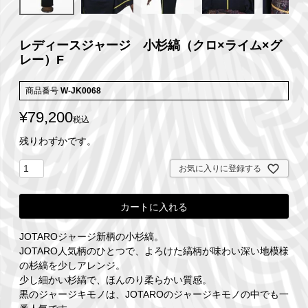
レディースジャージ 小杉縞（クロ×ライム×グ
レー）F
商品番号
W-JK0068
¥
79,200
税込
残りわずかです。
お気に入りに登録する
カートに入れる
JOTAROジャージ新柄の小杉縞。
JOTARO人気柄のひとつで、よろけた縞柄が味わい深い地模様
の杉縞を少しアレンジ。
少し細かい杉縞で、ほんのり柔らかい質感。
黒のジャージキモノは、JOTAROのジャージキモノの中でも一