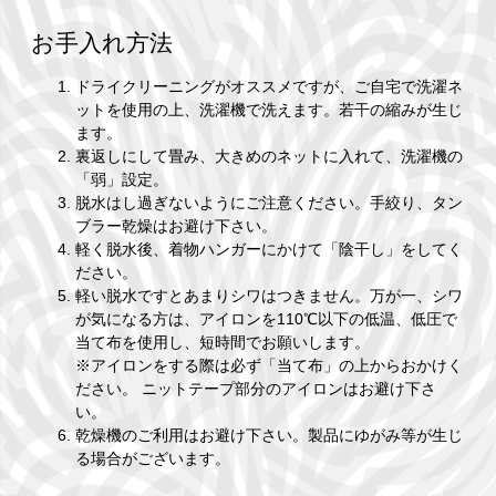
お手入れ方法
ドライクリーニングがオススメですが、ご自宅で洗濯ネ
ットを使用の上、洗濯機で洗えます。若干の縮みが生じ
ます。
裏返しにして畳み、大きめのネットに入れて、洗濯機の
「弱」設定。
脱水はし過ぎないようにご注意ください。手絞り、タン
ブラー乾燥はお避け下さい。
軽く脱水後、着物ハンガーにかけて「陰干し」をしてく
ださい。
軽い脱水ですとあまりシワはつきません。万が一、シワ
が気になる方は、アイロンを110℃以下の低温、低圧で
当て布を使用し、短時間でお願いします。
※アイロンをする際は必ず「当て布」の上からおかけく
ださい。 ニットテープ部分のアイロンはお避け下さ
い。
乾燥機のご利用はお避け下さい。製品にゆがみ等が生じ
る場合がございます。