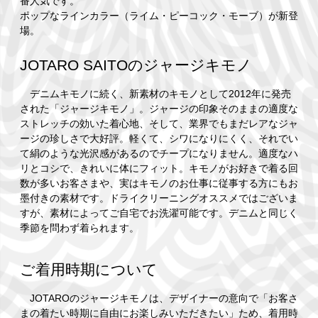
番人気です。
ポップなラインカラー（ライム・ピーコック・モーブ）が新登
場。
JOTARO SAITOのジャージキモノ
デニムキモノに続く、新素材のキモノとして2012年に発売
された「ジャージキモノ」。ジャージの印象そのままの適度な
ストレッチの効いた着心地、そして、業界でもまだレアなジャ
ージの珍しさで大好評。軽くて、シワになりにくく、それでい
て絹のような光沢感があるのでチープになりません。適度なハ
リとコシで、きれいに体にフィット。キモノがお好きで着る回
数が多いお客さまや、実はキモノのお仕事に従事する方にもお
墨付きの素材です。ドライクリーニングオススメではございま
すが、素材によってご自宅でお洗濯可能です。デニムと同じく
季節を問わず着られます。
ご着用時期について
JOTAROのジャージキモノは、デザイナーの意向で「お客さ
まの着たい時期に自由にお楽しみいただきたい」ため、着用時