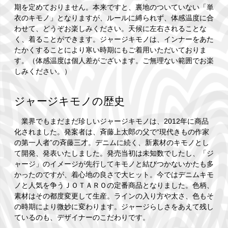
期を定めておりません。本来ですと、裏地のついていない「単
衣のキモノ」となりますが、ルールに縛られず、体感温度に合
わせて、どうぞお楽しみください。天候に左右されることな
く、着ることができます。ジャージキモノは、インナーをあた
たかくすることにより寒い時期にもご着用いただいておりま
す。（体感温度は個人差がございます。ご無理ない範囲でお楽
しみください。）
ジャージキモノの歴史
業界でもまだまだ珍しいジャージキモノは、2012年に商品
化されました。発案者は、斉藤上太郎の父で“現代きもの作家
の第一人者”の斉藤三才。デニムに続く、新素材のキモノとし
て開発、発表いたしました。発売当初は未知数でしたし、「ジ
ャージ」のイメージが先行してキモノと結びつかないかたも多
かったのですが、着心地の良さで大ヒット。今ではデニムキモ
ノと人気を争うＪＯＴＡＲＯの定番商品となりました。色柄、
素材はその都度変更して生産。ラインの入り方や太さ、色もそ
の時期により微妙に変わります。ジャージらしさをあえて残し
ているのも、デザイナーのこだわりです。